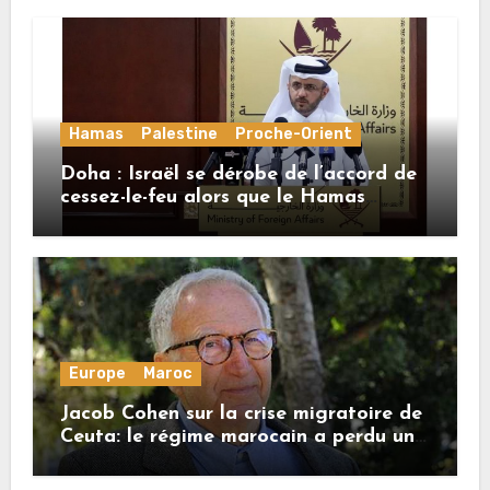
Hamas
Palestine
Proche-Orient
Doha : Israël se dérobe de l’accord de
cessez-le-feu alors que le Hamas
honore ses engagements
Europe
Maroc
Jacob Cohen sur la crise migratoire de
Ceuta: le régime marocain a perdu une
bonne part de sa crédibilité vis-à-vis
de l’Union européenne