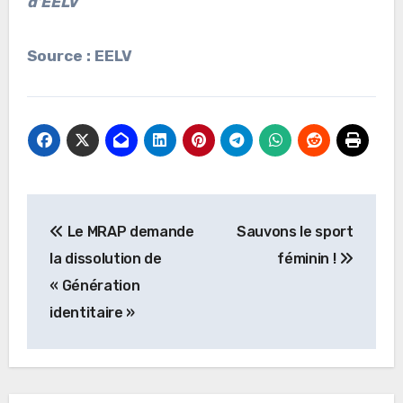
d’EELV
Source : EELV
Navigation
Le MRAP demande
Sauvons le sport
de
la dissolution de
féminin !
l’article
« Génération
identitaire »