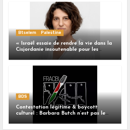
Btselem
Palestine
« Israël essaie de rendre la vie dans la
Cisjordanie insoutenable pour les
Palestiniens. »
BDS
Contestation légitime & boycott
culturel : Barbara Butch n’est pas le
sujet.