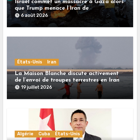
Israël commet un massacre à Gaza alors
que Trump menace l’Iran de
«décapitation»
6 août 2026
États-Unis
Iran
La Maison Blanche discute activement
de l’envoi de troupes terrestres en Iran
19 juillet 2026
Algérie
Cuba
États-Unis