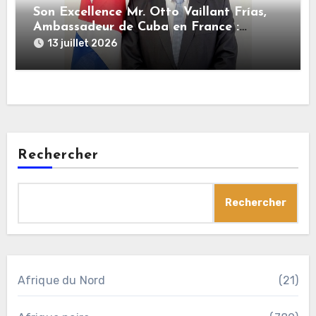
Son Excellence Mr. Otto Vaillant Frías,
Ambassadeur de Cuba en France :
« Cuba et l’Algérie sont unies par une
13 juillet 2026
histoire commune de lutte pour
l’indépendance, la dignité et la justice
sociale »
Rechercher
Rechercher
Afrique du Nord
(21)