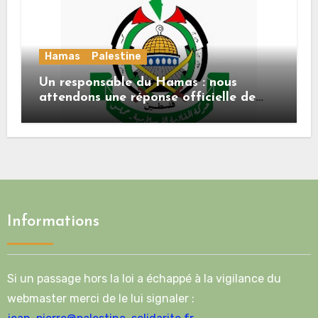
Hamas
Palestine
Un responsable du Hamas : nous
attendons une réponse officielle de
Mladenov concernant la feuille de
route de la deuxième phase de l’accord
Informations
Si un passage hors la loi a échappé à la vigilance du
webmaster merci de le lui signaler :