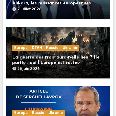
Ankara, les puissances européennes
poussent la guerre en Ukraine vers un
2 juillet 2026
conflit direct avec la Russie
Europe
OTAN
Russie
Ukraine
La guerre des trois aura-t-elle lieu ? IIe
partie : oui l’Europe est restée
rationnelle !
25 juin 2026
Europe
Russie
Ukraine