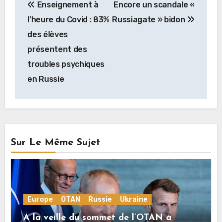
Enseignement à
Encore un scandale «
de
l’heure du Covid : 83%
Russiagate » bidon
l’article
des élèves
présentent des
troubles psychiques
en Russie
Sur Le Même Sujet
Europe
OTAN
Russie
Ukraine
À la veille du sommet de l’OTAN à