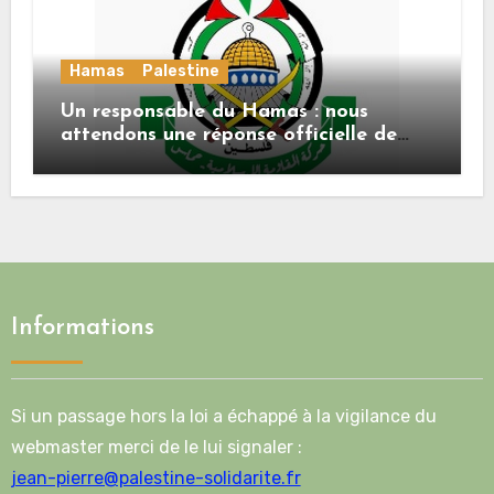
Hamas
Palestine
Un responsable du Hamas : nous
attendons une réponse officielle de
Mladenov concernant la feuille de
route de la deuxième phase de l’accord
Informations
Si un passage hors la loi a échappé à la vigilance du
webmaster merci de le lui signaler :
jean-pierre@palestine-solidarite.fr