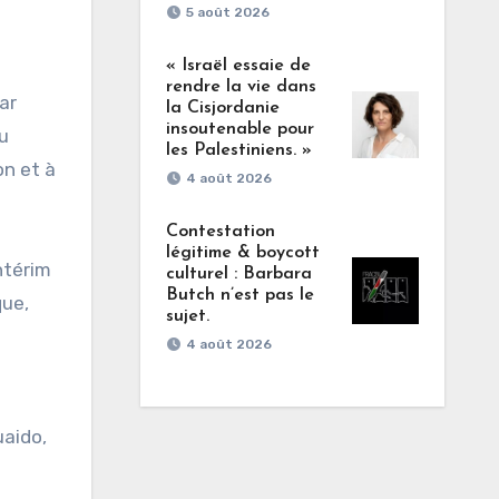
5 août 2026
« Israël essaie de
.
rendre la vie dans
ar
la Cisjordanie
insoutenable pour
du
les Palestiniens. »
on et à
4 août 2026
Contestation
légitime & boycott
ntérim
culturel : Barbara
Butch n’est pas le
que,
sujet.
4 août 2026
uaido,