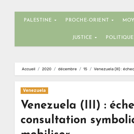
PALESTINE
PROCHE-ORIENT
MOY
JUSTICE
POLITIQU
Accueil
2020
décembre
15
Venezuela (III) : éche
Venezuela
Venezuela (III) : éch
consultation symbol