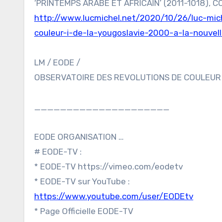
‘PRINTEMPS ARABE ET AFRICAIN’ (2011-1018),
http://www.lucmichel.net/2020/10/26/luc-miche
couleur-i-de-la-yougoslavie-2000-a-la-nouvell
LM / EODE /
OBSERVATOIRE DES REVOLUTIONS DE COULEUR
_____________________
EODE ORGANISATION …
# EODE-TV :
* EODE-TV https://vimeo.com/eodetv
* EODE-TV sur YouTube :
https://www.youtube.com/user/EODEtv
* Page Officielle EODE-TV