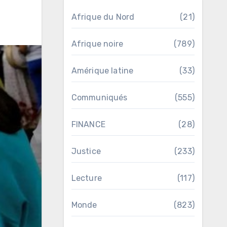
Afrique du Nord
(21)
Afrique noire
(789)
Amérique latine
(33)
Communiqués
(555)
FINANCE
(28)
Justice
(233)
Lecture
(117)
Monde
(823)