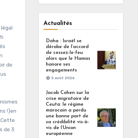
Actualités
 légal
ti
Doha : Israël se
iés
dérobe de l’accord
de cessez-le-feu
an
alors que le Hamas
ir de
honore ses
engagements
ous
5 août 2026
Jacob Cohen sur la
crise migratoire de
anismes
Ceuta: le régime
ns !)en
marocain a perdu
une bonne part de
. Cette
sa crédibilité vis-à-
vis de l’Union
s de 3
européenne