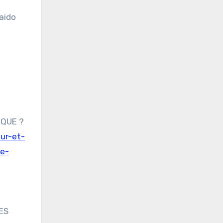
aido
IQUE ?
ur-et-
le-
ES