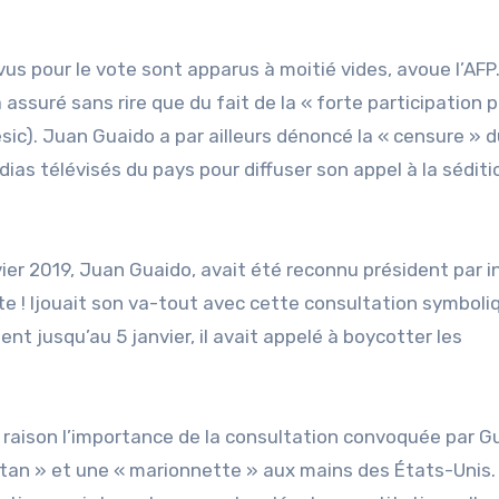
évus pour le vote sont apparus à moitié vides, avoue l’AFP
assuré sans rire que du fait de la « forte participation p
esic). Juan Guaido a par ailleurs dénoncé la « censure » 
s télévisés du pays pour diffuser son appel à la séditi
vier 2019, Juan Guaido, avait été reconnu président par i
e ! Ijouait son va-tout avec cette consultation symboli
nt jusqu’au 5 janvier, il avait appelé à boycotter les
 raison l’importance de la consultation convoquée par G
atan » et une « marionnette » aux mains des États-Unis.