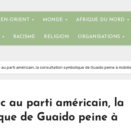
EN-ORIENT
MONDE
AFRIQUE DU NORD
E
RACISME
RELIGION
ORGANISATIONS
c au parti américain, la consultation symbolique de Guaido peine à mobili
ec au parti américain, la
ique de Guaido peine à