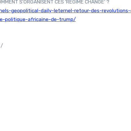
 COMMENT S’ORGANISENT CES ‘REGIME CHANGE’ ?
ls-geopolitical-daily-leternel-retour-des-revolutions
e-politique-africaine-de-trump/
 /