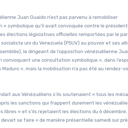
élienne Juan Guaido n’est pas parvenu à remobiliser
n » symbolique qu’il avait convoquée contre le président
s élections législatives officielles remportées par le par
i socialiste uni du Venezuela (PSUV) au pouvoir et ses all
ssemblée), le dirigeant de l’opposition vénézuélienne Ju
n convoquant une consultation symbolique », dans l’espo
as Maduro », mais la mobilisation n’a pas été au rendez-v
ait aux Vénézuéliens s’ils soutenaient « tous les méc
mpris les sanctions qui frappent durement les vénézuélie
es libres » et s’ils rejetaient les élections du 6 décembre
 devait se faire « de manière présentielle samedi sur prè