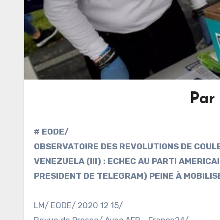
Par
# EODE/
OBSERVATOIRE DES REVOLUTIONS DE COUL
VENEZUELA (III) : ECHEC AU PARTI AMERIC
PRESIDENT DE TELEGRAM) PEINE À MOBILIS
LM/ EODE/ 2020 12 15/
Revue de Presse/ Avec AFP – France24/