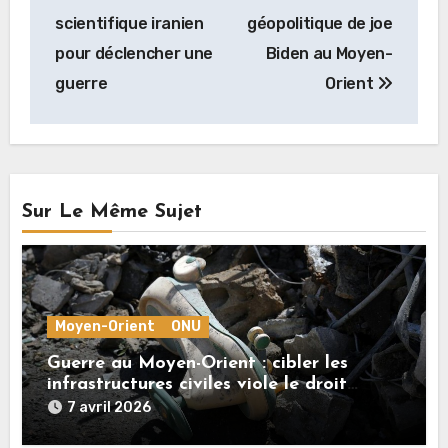
de
scientifique iranien
géopolitique de joe
l’article
pour déclencher une
Biden au Moyen-
guerre
Orient
Sur Le Même Sujet
Moyen-Orient
ONU
Guerre au Moyen-Orient : cibler les
infrastructures civiles viole le droit
international, rappelle Guterres
7 avril 2026