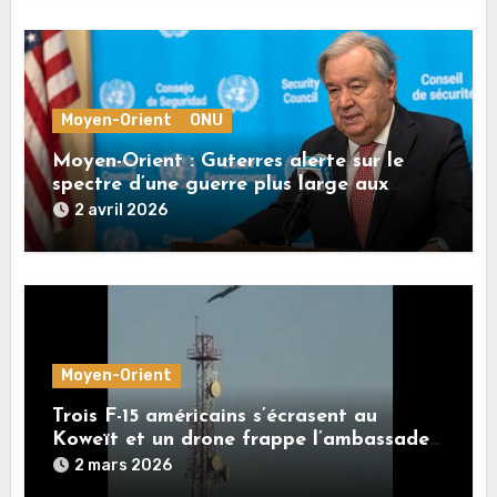
Moyen-Orient
ONU
Moyen-Orient : Guterres alerte sur le
spectre d’une guerre plus large aux
conséquences mondiales
2 avril 2026
Moyen-Orient
Trois F-15 américains s’écrasent au
Koweït et un drone frappe l’ambassade
US. Le CGRI déclare avoir visé le bureau
2 mars 2026
de Netanyahu à Jérusalem