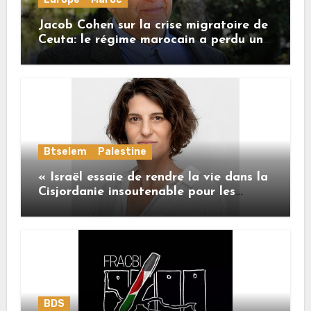
Jacob Cohen sur la crise migratoire de
Ceuta: le régime marocain a perdu une
bonne part de sa crédibilité vis-à-vis
de l’Union européenne
Btselem
Palestine
« Israël essaie de rendre la vie dans la
Cisjordanie insoutenable pour les
Palestiniens. »
BDS