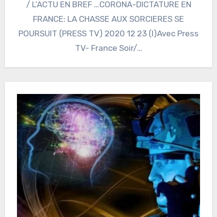
/ L’ACTU EN BREF …CORONA-DICTATURE EN
FRANCE: LA CHASSE AUX SORCIERES SE
POURSUIT (PRESS TV) 2020 12 23 (I)Avec Press
TV- France Soir/…