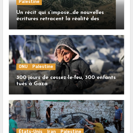
Palestine
Un récit qui s’impose…de nouvelles
écritures retracent la réalité des
crimes sionistes à Gaza
ONU
Palestine
300 jours de cessez-le-feu, 300 enfants
tués à Gaza
États-Unis
Iran
Palestine