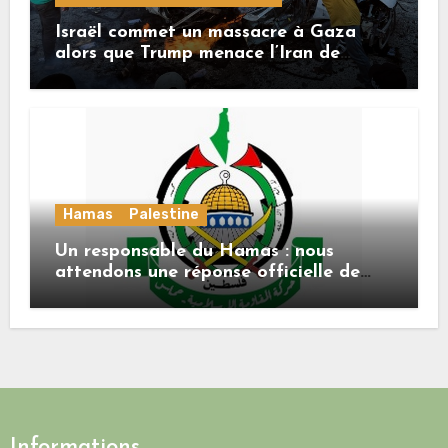
Israël commet un massacre à Gaza
alors que Trump menace l’Iran de
«décapitation»
Hamas
Palestine
Un responsable du Hamas : nous
attendons une réponse officielle de
Mladenov concernant la feuille de
route de la deuxième phase de l’accord
Informations