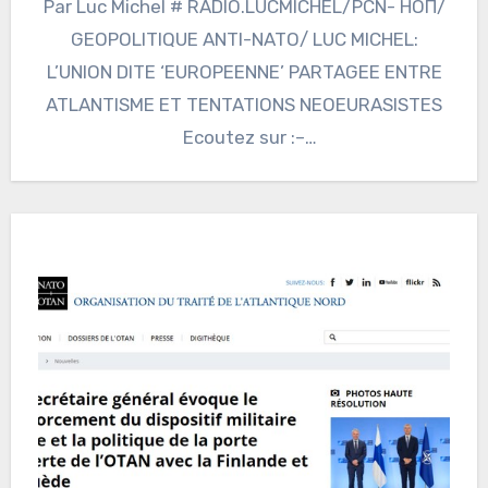
Par Luc Michel # RADIO.LUCMICHEL/PCN- НОП/
GEOPOLITIQUE ANTI-NATO/ LUC MICHEL:
L’UNION DITE ‘EUROPEENNE’ PARTAGEE ENTRE
ATLANTISME ET TENTATIONS NEOEURASISTES
Ecoutez sur :–
https://www.podcastics.com/podcast/episode
/radiolucmichel-pcn-nop-geopolitique-anti-
nato-luc-michel-lunion-dite-europeenne-
partagee-entre-atlantisme-et-tentations-
neoeurasistes-119069/ L’Union européenne ne
compte pas suivre les Etats-Unis…