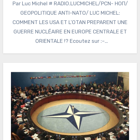
Par Luc Michel # RADIO.LUCMICHEL/PCN- НОП/
GEOPOLITIQUE ANTI-NATO/ LUC MICHEL:
COMMENT LES USA ET L’OTAN PREPARENT UNE
GUERRE NUCLÉAIRE EN EUROPE CENTRALE ET
ORIENTALE !? Ecoutez sur :–
https://www.podcastics.com/podcast/episode
/radiolucmichel-pcn-nop-geopolitique-anti-
nato-luc-michel-comment-les-usa-et-lotan-
preparent-une-guerre-nucleaire-en-europe-
entrale-et-orientale-120355/ La Russie…