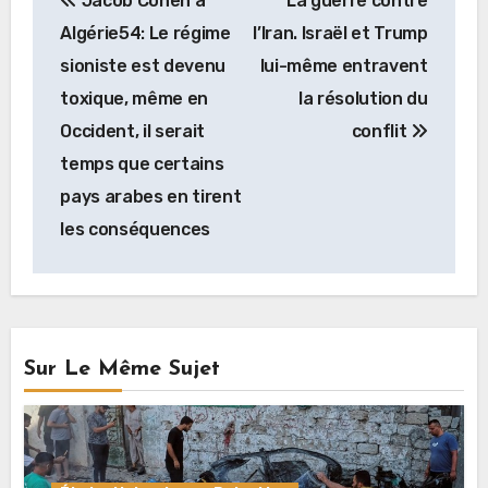
Jacob Cohen à
La guerre contre
de
Algérie54: Le régime
l’Iran. Israël et Trump
l’article
sioniste est devenu
lui-même entravent
toxique, même en
la résolution du
Occident, il serait
conflit
temps que certains
pays arabes en tirent
les conséquences
Sur Le Même Sujet