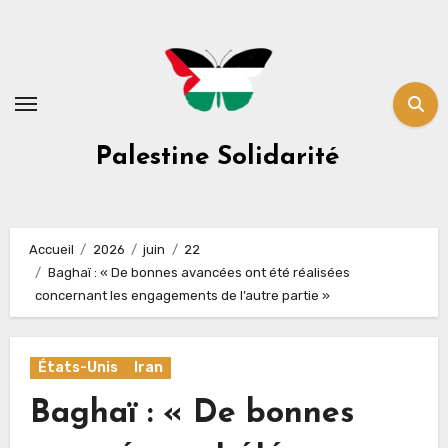
Skip
to
content
Palestine Solidarité
Accueil
2026
juin
22
Baghaï : « De bonnes avancées ont été réalisées
concernant les engagements de l’autre partie »
États-Unis
Iran
Baghaï : « De bonnes