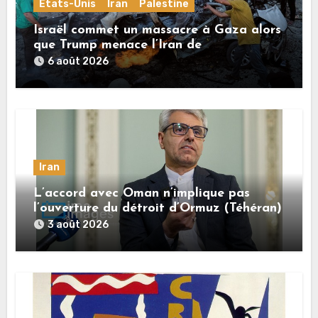
États-Unis
Iran
Palestine
Israël commet un massacre à Gaza alors
que Trump menace l’Iran de
«décapitation»
6 août 2026
Iran
L’accord avec Oman n’implique pas
l’ouverture du détroit d’Ormuz (Téhéran)
3 août 2026