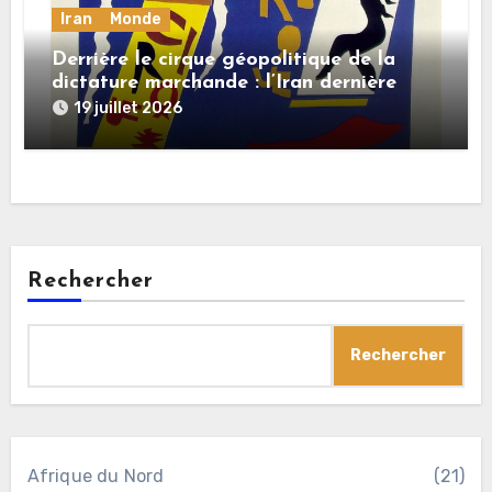
Iran
Monde
Derrière le cirque géopolitique de la
dictature marchande : l’Iran dernière
dupe en date
19 juillet 2026
Rechercher
Rechercher
Afrique du Nord
(21)