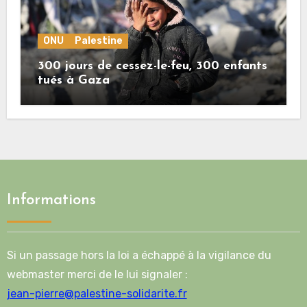
ONU
Palestine
300 jours de cessez-le-feu, 300 enfants
tués à Gaza
Informations
Si un passage hors la loi a échappé à la vigilance du
webmaster merci de le lui signaler :
jean-pierre@palestine-solidarite.fr