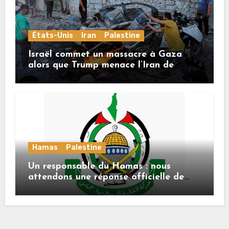
États-Unis
Iran
Palestine
Israël commet un massacre à Gaza
alors que Trump menace l’Iran de
«décapitation»
Hamas
Palestine
Un responsable du Hamas : nous
attendons une réponse officielle de
Mladenov concernant la feuille de
route de la deuxième phase de l’accord