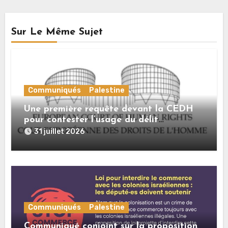
Sur Le Même Sujet
Communiqués
Palestine
Une première requête devant la CEDH
pour contester l’usage du délit
d’« apologie du terrorisme » contre les
31 juillet 2026
expressions de solidarité avec la
Palestine
Communiqués
Palestine
Communiqué conjoint sur la proposition