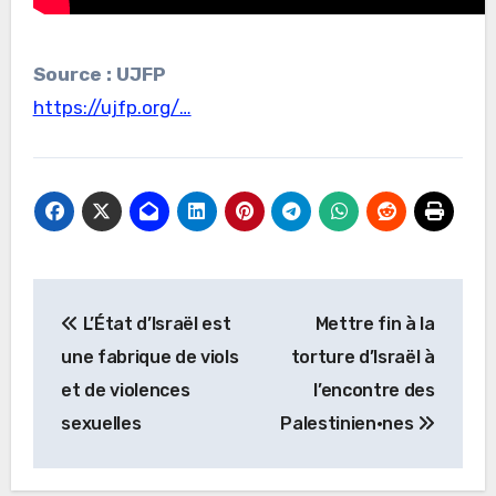
Source : UJFP
https://ujfp.org/…
Navigation
L’État d’Israël est
Mettre fin à la
de
une fabrique de viols
torture d’Israël à
l’article
et de violences
l’encontre des
sexuelles
Palestinien·nes