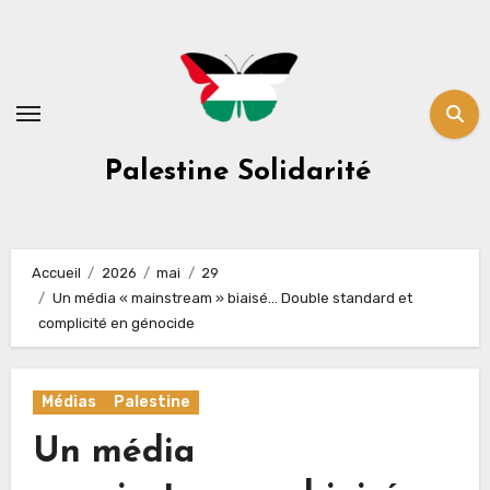
Skip
to
content
Palestine Solidarité
Accueil
2026
mai
29
Un média « mainstream » biaisé… Double standard et
complicité en génocide
Médias
Palestine
Un média