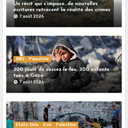
Un récit qui s’impose…de nouvelles
écritures retracent la réalité des crimes
sionistes à Gaza
7 août 2026
ONU
Palestine
300 jours de cessez-le-feu, 300 enfants
tués à Gaza
7 août 2026
États-Unis
Iran
Palestine