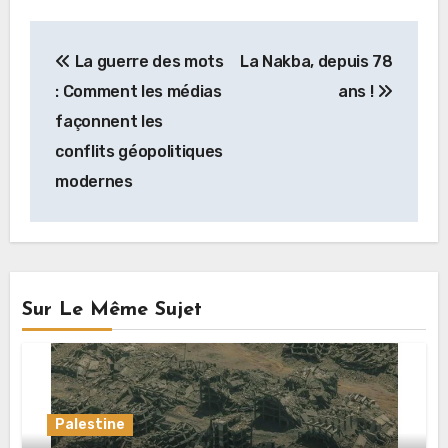
Navigation
La guerre des mots
La Nakba, depuis 78
de
: Comment les médias
ans !
l’article
façonnent les
conflits géopolitiques
modernes
Sur Le Même Sujet
Palestine