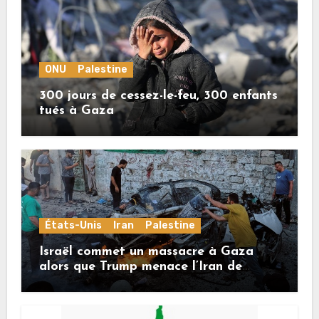
ONU
Palestine
300 jours de cessez-le-feu, 300 enfants
tués à Gaza
États-Unis
Iran
Palestine
Israël commet un massacre à Gaza
alors que Trump menace l’Iran de
«décapitation»