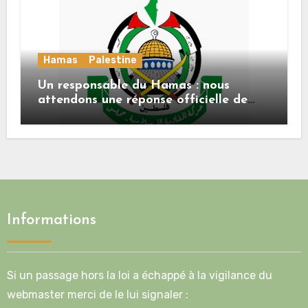
Hamas
Palestine
Un responsable du Hamas : nous
attendons une réponse officielle de
Mladenov concernant la feuille de
route de la deuxième phase de l’accord
Informations
Si un passage hors la loi a échappé à la vigilance du
webmaster merci de le lui signaler :