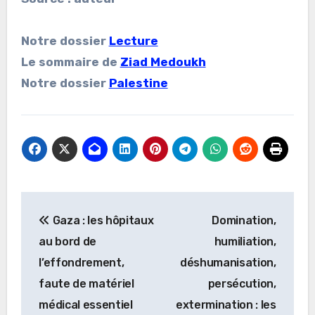
Notre dossier
Lecture
Le sommaire de
Ziad Medoukh
Notre dossier
Palestine
Navigation
Gaza : les hôpitaux
Domination,
de
au bord de
humiliation,
l’article
l’effondrement,
déshumanisation,
faute de matériel
persécution,
médical essentiel
extermination : les