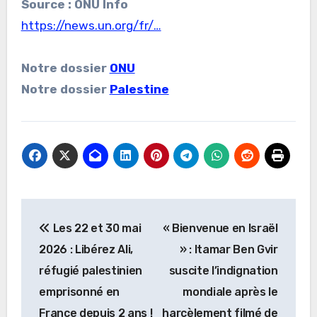
Source : ONU Info
https://news.un.org/fr/…
Notre dossier
ONU
Notre dossier
Palestine
Navigation
Les 22 et 30 mai
« Bienvenue en Israël
de
2026 : Libérez Ali,
» : Itamar Ben Gvir
l’article
réfugié palestinien
suscite l’indignation
emprisonné en
mondiale après le
France depuis 2 ans !
harcèlement filmé de