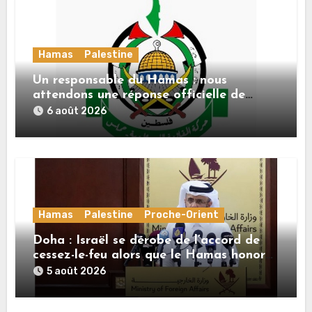
Hamas
Palestine
Un responsable du Hamas : nous
attendons une réponse officielle de
Mladenov concernant la feuille de route
6 août 2026
de la deuxième phase de l’accord
Hamas
Palestine
Proche-Orient
Doha : Israël se dérobe de l’accord de
cessez-le-feu alors que le Hamas honore
ses engagements
5 août 2026