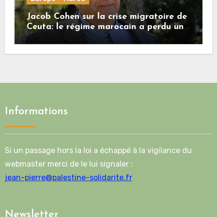
Jacob Cohen sur la crise migratoire de
Ceuta: le régime marocain a perdu une
bonne part de sa crédibilité vis-à-vis
de l’Union européenne
Informations
Si un passage hors la loi a échappé à la vigilance du
webmaster merci de le lui signaler :
jean-pierre@palestine-solidarite.fr
Newsletter