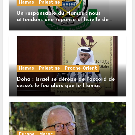
Hamas
Palestine
Un responsable du Hamas : nous
attendons une réponse officielle de
Mladenov concernant la feuille de
route de la deuxième phase de l’accord
Hamas
Palestine
Proche-Orient
Doha : Israël se dérobe de l’accord de
cessez-le-feu alors que le Hamas
honore ses engagements
Europe
Maroc