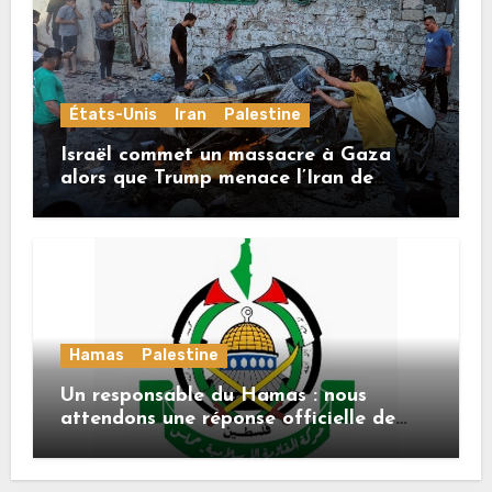
États-Unis
Iran
Palestine
Israël commet un massacre à Gaza
alors que Trump menace l’Iran de
«décapitation»
Hamas
Palestine
Un responsable du Hamas : nous
attendons une réponse officielle de
Mladenov concernant la feuille de
route de la deuxième phase de l’accord