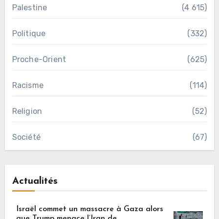
Palestine
(4 615)
Politique
(332)
Proche-Orient
(625)
Racisme
(114)
Religion
(52)
Société
(67)
Actualités
Israël commet un massacre à Gaza alors
que Trump menace l’Iran de