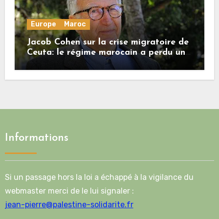
Europe
Maroc
Jacob Cohen sur la crise migratoire de
Ceuta: le régime marocain a perdu une
bonne part de sa crédibilité vis-à-vis
de l’Union européenne
Informations
Si un passage hors la loi a échappé à la vigilance du
webmaster merci de le lui signaler :
jean-pierre@palestine-solidarite.fr