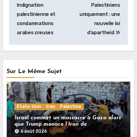
l’article
Indignation
Palestiniens
palestinienne et
uniquement : une
condamnations
nouvelle loi
arabes creuses
d’apartheid
Sur Le Même Sujet
États-Unis
Iran
Palestine
Israël commet un massacre à Gaza alors
que Trump menace l’Iran de
«décapitation»
6 août 2026