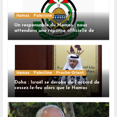
Hamas
Palestine
Un responsable du Hamas : nous
attendons une réponse officielle de
Mladenov concernant la feuille de
route de la deuxième phase de l’accord
Hamas
Palestine
Proche-Orient
Doha : Israël se dérobe de l’accord de
cessez-le-feu alors que le Hamas
honore ses engagements