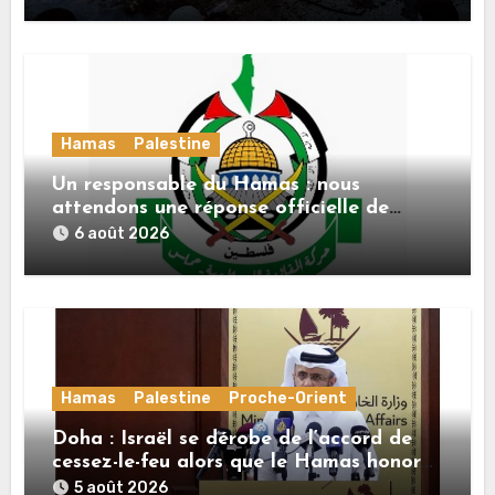
Hamas
Palestine
Un responsable du Hamas : nous
attendons une réponse officielle de
Mladenov concernant la feuille de route
6 août 2026
de la deuxième phase de l’accord
Hamas
Palestine
Proche-Orient
Doha : Israël se dérobe de l’accord de
cessez-le-feu alors que le Hamas honore
ses engagements
5 août 2026