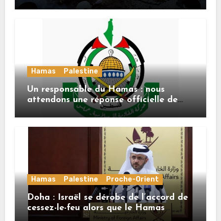
«décapitation»
Hamas
Palestine
Un responsable du Hamas : nous
attendons une réponse officielle de
Mladenov concernant la feuille de
route de la deuxième phase de l’accord
Hamas
Palestine
Proche-Orient
Doha : Israël se dérobe de l’accord de
cessez-le-feu alors que le Hamas
honore ses engagements