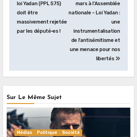
de
loi Yadan (PPL 575)
mars à l’Assemblée
l’article
doit être
nationale – Loi Yadan :
massivement rejetée
une
par les député·es !
instrumentalisation
de l’antisémitisme et
une menace pour nos
libertés
Sur Le Même Sujet
Médias
Politique
Société