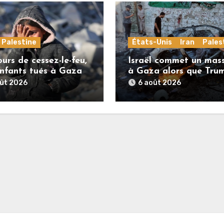
Palestine
États-Unis
Iran
Pales
urs de cessez-le-feu,
Israël commet un mas
nfants tués à Gaza
à Gaza alors que Tru
menace l’Iran de
oût 2026
6 août 2026
«décapitation»