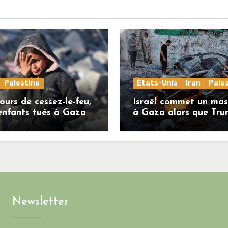
Palestine
États-Unis
Iran
Pale
ours de cessez-le-feu,
Israël commet un mas
enfants tués à Gaza
à Gaza alors que Tr
menace l’Iran de
«décapitation»
Newsletter