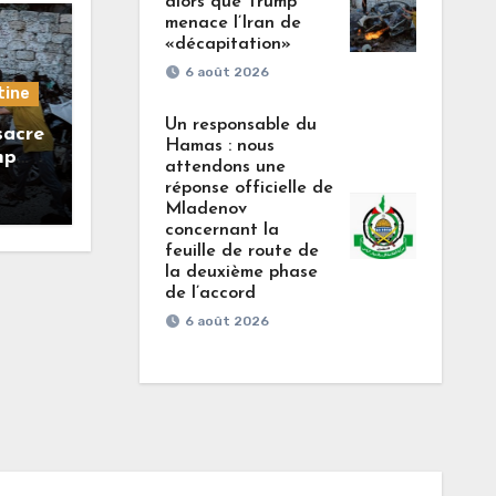
alors que Trump
menace l’Iran de
«décapitation»
6 août 2026
tine
Un responsable du
sacre
Hamas : nous
mp
attendons une
réponse officielle de
Mladenov
concernant la
feuille de route de
la deuxième phase
de l’accord
6 août 2026