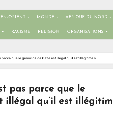
EN-ORIENT
MONDE
AFRIQUE DU NORD
E
RACISME
RELIGION
ORGANISATIONS
s parce que le génocide de Gaza est illégal qu’il est illégitime »
est pas parce que le
illégal qu’il est illégiti