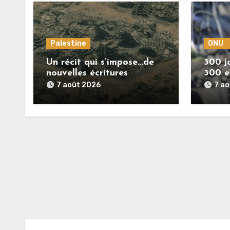
Palestine
ONU
Un récit qui s’impose…de
300 jo
nouvelles écritures
300 e
retracent la réalité des
7 août 2026
7 a
crimes sionistes à Gaza