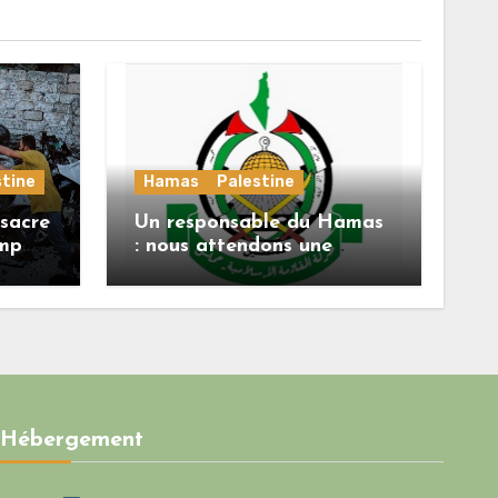
stine
Hamas
Palestine
sacre
Un responsable du Hamas
ump
: nous attendons une
réponse officielle de
Mladenov concernant la
feuille de route de la
deuxième phase de
l’accord
Hébergement