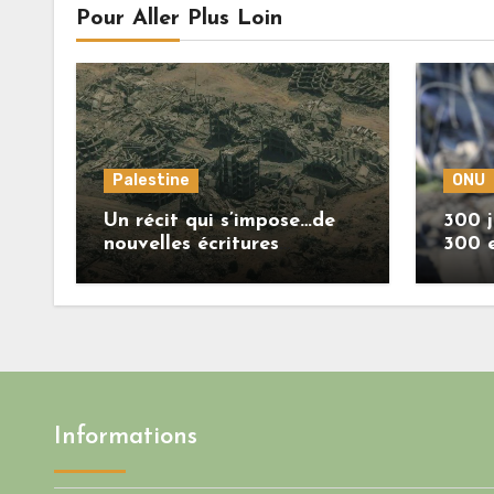
Pour Aller Plus Loin
Palestine
ONU
Un récit qui s’impose…de
300 j
nouvelles écritures
300 
retracent la réalité des
crimes sionistes à Gaza
Informations