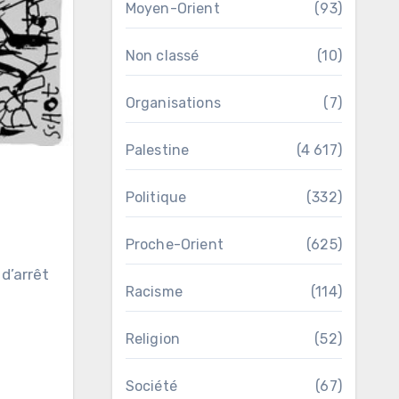
Moyen-Orient
(93)
Non classé
(10)
Organisations
(7)
Palestine
(4 617)
Politique
(332)
Proche-Orient
(625)
d’arrêt
Racisme
(114)
Religion
(52)
Société
(67)