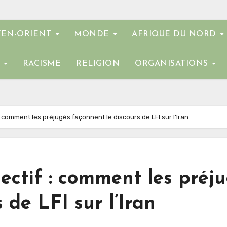
EN-ORIENT
MONDE
AFRIQUE DU NORD
E
RACISME
RELIGION
ORGANISATIONS
: comment les préjugés façonnent le discours de LFI sur l’Iran
lectif : comment les préj
 de LFI sur l’Iran