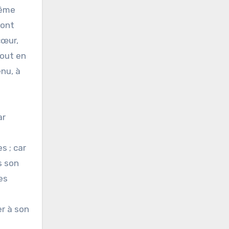
rême
sont
cœur,
tout en
nu, à
ar
s ; car
s son
es
er à son