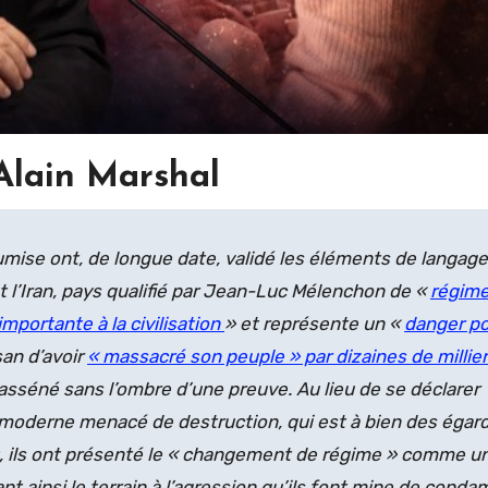
Alain Marshal
umise ont, de longue date, validé les éléments de langage
nt l’Iran, pays qualifié par Jean-Luc Mélenchon de «
régim
mportante à la civilisation
» et représente un «
danger p
an d’avoir
« massacré son peuple » par dizaines de millie
e asséné sans l’ombre d’une preuve. Au lieu de se déclarer
e moderne menacé de destruction, qui est à bien des égar
t, ils ont présenté le « changement de régime » comme u
nt ainsi le terrain à l’agression qu’ils font mine de conda