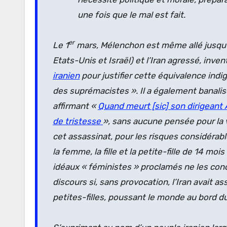
une fois que le mal est fait.
er
Le 1
mars, Mélenchon est même allé jusqu’
Etats-Unis et Israël) et l’Iran agressé, inv
iranien
pour justifier cette équivalence indig
des suprémacistes ». Il a également banalis
affirmant «
Quand meurt [sic] son dirigeant 
de tristesse
», sans aucune pensée pour la 
cet assassinat, pour les risques considérabl
la femme, la fille et la petite-fille de 14 m
idéaux « féministes » proclamés ne les co
discours si, sans provocation, l’Iran avait 
petites-filles, poussant le monde au bord du