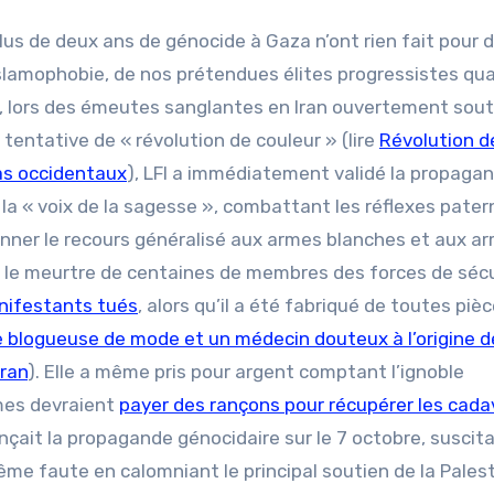
us de deux ans de génocide à Gaza n’ont rien fait pour d
islamophobie, de nos prétendues élites progressistes qu
er, lors des émeutes sanglantes en Iran ouvertement sou
e tentative de « révolution de couleur » (lire
Révolution d
ias occidentaux
), LFI a immédiatement validé la propaga
a « voix de la sagesse », combattant les réflexes pater
onner le recours généralisé aux armes blanches et aux a
t le meurtre de centaines de membres des forces de sécu
anifestants tués
, alors qu’il a été fabriqué de toutes piè
 blogueuse de mode et un médecin douteux à l’origine d
Iran
). Elle a même pris pour argent comptant l’ignoble
imes devraient
payer des rançons pour récupérer les cada
onçait la propagande génocidaire sur le 7 octobre, suscit
ême faute en calomniant le principal soutien de la Palest