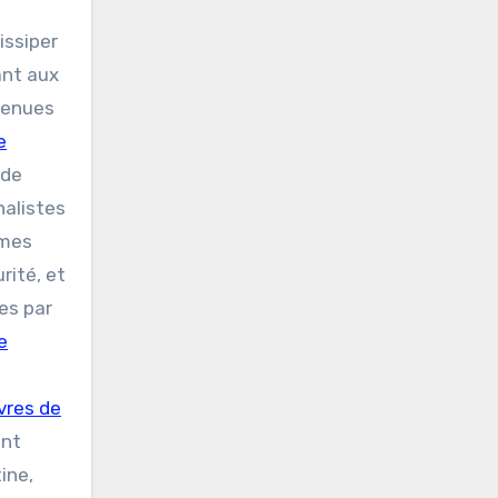
issiper
ant aux
tenues
e
nde
nalistes
rmes
rité, et
ces par
e
vres de
ant
ine,