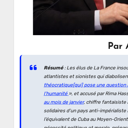
Par 
Résumé
: Les élus de La France inso
atlantistes et sionistes qui diabolise
théocratique
[qui] pose une question i
l’humanité
», et accusé par Rima Hass
au mois de janvier
, chiffre fantaisist
solidaires d’un pays anti-impérialist
l’équivalent de Cuba au Moyen-Orien
nécessité politique et morale, prépara