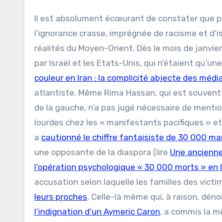
Il est absolument écœurant de constater que pl
l’ignorance crasse, imprégnée de racisme et d’
réalités du Moyen-Orient. Dès le mois de janvi
par Israël et les Etats-Unis, qui n’étaient qu’un
couleur en Iran : la complicité abjecte des méd
atlantiste. Même Rima Hassan, qui est souvent l
de la gauche, n’a pas jugé nécessaire de menti
lourdes chez les « manifestants pacifiques » e
a
cautionné le chiffre fantaisiste de 30 000 m
une opposante de la diaspora (lire
Une ancienne
l’opération psychologique « 30 000 morts » en 
accusation selon laquelle les familles des vict
leurs proches
. Celle-là même qui, à raison, dén
l’indignation d’un Aymeric Caron
, a commis la m