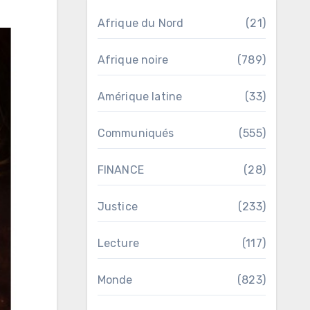
Afrique du Nord
(21)
Afrique noire
(789)
Amérique latine
(33)
Communiqués
(555)
FINANCE
(28)
Justice
(233)
Lecture
(117)
Monde
(823)