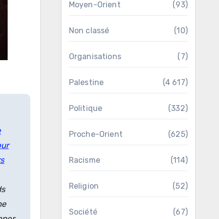
Moyen-Orient
(93)
Non classé
(10)
Organisations
(7)
Palestine
(4 617)
Politique
(332)
e
Proche-Orient
(625)
our
rs
Racisme
(114)
Religion
(52)
ds
ne
Société
(67)
mner