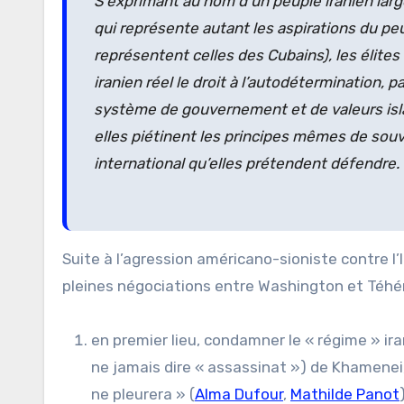
S’exprimant au nom d’un peuple iranien larg
qui représente autant les aspirations du peu
représentent celles des Cubains), les élite
iranien réel le droit à l’autodétermination, 
système de gouvernement et de valeurs islam
elles piétinent les principes mêmes de souve
international qu’elles prétendent défendre.
Suite à l’agression américano-sioniste contre l’Iran le 28 février 2026, acte d’une immense perfidie perpétré en
pleines négociations entre Washington et Téhéra
en premier lieu, condamner le « régime » ira
ne jamais dire « assassinat ») de Khamenei,
ne pleurera » (
Alma Dufour
,
Mathilde Panot
)