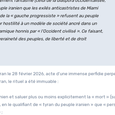
ement fantasmé (celui de la diaspora occidentalisée,
ple iranien que les exilés anticastristes de Miami
s de la « gauche progressiste » refusent au peuple
par hostilité à un modèle de société ancré dans un
ique honnis par « l’Occident civilisé ». Ce faisant,
raineté des peuples, de liberté et de droit
n, le rituel a été immuable :
nien et saluer plus ou moins explicitement la « mort » (s
 en le qualifiant de « tyran du peuple iranien » que « pe
 ;