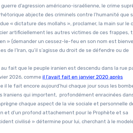
 la guerre d’agression américano-israélienne, le crime sup
a rhétorique abjecte des criminels contre l’humanité que 
e « dictature des mollahs », proclamer, la main sur le 
cier artificiellement les autres victimes de ces frappes, 
anien » (demander un cessez-le-feu en son nom est bienve
es de l’Iran, qu’il s’agisse du droit de se défendre ou de
 au fait que le peuple iranien est descendu dans la rue p
anvier 2026, comme
il l’avait fait en janvier 2020 après
 il le fait encore aujourd’hui chaque jour sous les bombe
des Iraniens qui importent, profondément enracinées dan
i imprègne chaque aspect de la vie sociale et personnelle d
in et d’un profond attachement pour le Prophète et sa
ident civilisé » détermine pour lui, cherchant à le model