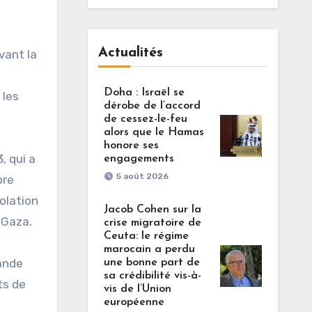
Actualités
vant la
Doha : Israël se
 les
dérobe de l’accord
de cessez-le-feu
alors que le Hamas
honore ses
, qui a
engagements
5 août 2026
bre
iolation
Jacob Cohen sur la
 Gaza.
crise migratoire de
Ceuta: le régime
marocain a perdu
rande
une bonne part de
sa crédibilité vis-à-
ts de
vis de l’Union
européenne