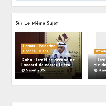
Sur Le Même Sujet
Hamas
Palestine
Proche-Orient
Btse
Doha : Israël se dérobe de
« Isra
l’accord de cessez-le-feu
vie da
alors que le Hamas honore
insou
5 août 2026
4 a
ses engagements
Palest