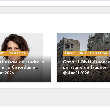
lem
Palestine
Liban
ONU
Palestine
ël essaie de rendre la
Gaza : l’ONU dénonce
ns la Cisjordanie
poursuite de frappes
tenable pour les
meurtrières
oût 2026
4 août 2026
iniens. »