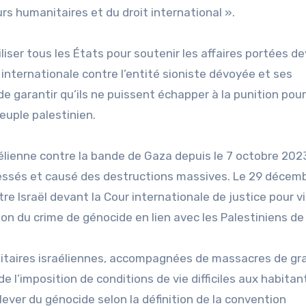
 humanitaires et du droit international ».
ser tous les États pour soutenir les affaires portées de
 internationale contre l’entité sioniste dévoyée et ses
 de garantir qu’ils ne puissent échapper à la punition pour
euple palestinien.
raélienne contre la bande de Gaza depuis le 7 octobre 2023
 blessés et causé des destructions massives. Le 29 décem
re Israël devant la Cour internationale de justice pour v
ion du crime de génocide en lien avec les Palestiniens de
militaires israéliennes, accompagnées de massacres de g
e l’imposition de conditions de vie difficiles aux habitan
ever du génocide selon la définition de la convention