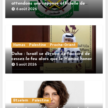
attendons une réponse officielle de
Mladenov concernant la feuille de route
6 août 2026
de la deuxième phase de l’accord
Hamas
Palestine
Proche-Orient
Doha : Israël se dérobe de l’accord de
cessez-le-feu alors que le Hamas honore
ses engagements
5 août 2026
Btselem
Palestine