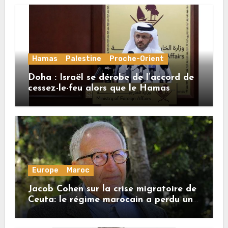
Hamas
Palestine
Proche-Orient
Doha : Israël se dérobe de l’accord de
cessez-le-feu alors que le Hamas
honore ses engagements
Europe
Maroc
Jacob Cohen sur la crise migratoire de
Ceuta: le régime marocain a perdu une
bonne part de sa crédibilité vis-à-vis
de l’Union européenne