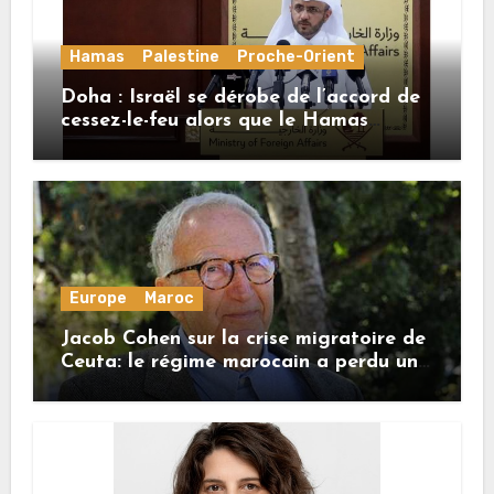
Hamas
Palestine
Proche-Orient
Doha : Israël se dérobe de l’accord de
cessez-le-feu alors que le Hamas
honore ses engagements
Europe
Maroc
Jacob Cohen sur la crise migratoire de
Ceuta: le régime marocain a perdu une
bonne part de sa crédibilité vis-à-vis
de l’Union européenne