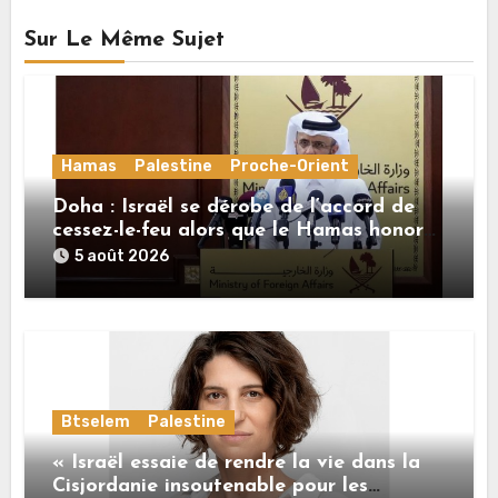
Sur Le Même Sujet
Hamas
Palestine
Proche-Orient
Doha : Israël se dérobe de l’accord de
cessez-le-feu alors que le Hamas honore
ses engagements
5 août 2026
Btselem
Palestine
« Israël essaie de rendre la vie dans la
Cisjordanie insoutenable pour les