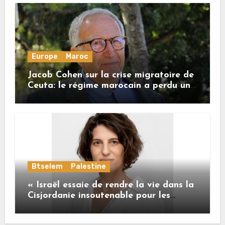
Europe
Maroc
Jacob Cohen sur la crise migratoire de
Ceuta: le régime marocain a perdu une
bonne part de sa crédibilité vis-à-vis
de l’Union européenne
Btselem
Palestine
« Israël essaie de rendre la vie dans la
Cisjordanie insoutenable pour les
Palestiniens. »