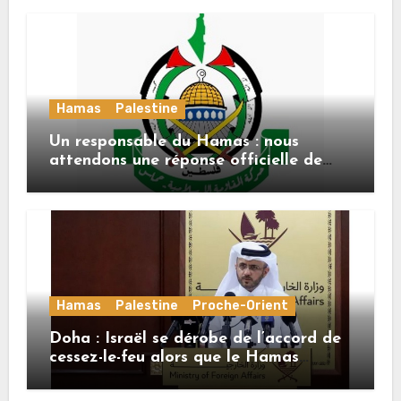
Hamas
Palestine
Un responsable du Hamas : nous
attendons une réponse officielle de
Mladenov concernant la feuille de
route de la deuxième phase de l’accord
Hamas
Palestine
Proche-Orient
Doha : Israël se dérobe de l’accord de
cessez-le-feu alors que le Hamas
honore ses engagements