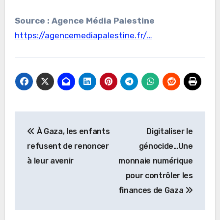
Source : Agence Média Palestine
https://agencemediapalestine.fr/…
Navigation
À Gaza, les enfants
Digitaliser le
de
refusent de renoncer
génocide…Une
l’article
à leur avenir
monnaie numérique
pour contrôler les
finances de Gaza