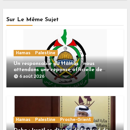
Sur Le Même Sujet
Hamas
Palestine
Un responsable du Hamas : nous
attendons une réponse officielle de
Mladenov concernant la feuille de route
6 août 2026
de la deuxième phase de l’accord
Hamas
Palestine
Proche-Orient