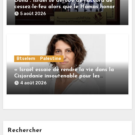
Doha : Israël se dérobe de l’accord de
cessez-le-feu alors que le Hamas honore
ses engagements
5 août 2026
Btselem
Palestine
« Israël essaie de rendre la vie dans la
Cisjordanie insoutenable pour les
Palestiniens. »
4 août 2026
Rechercher