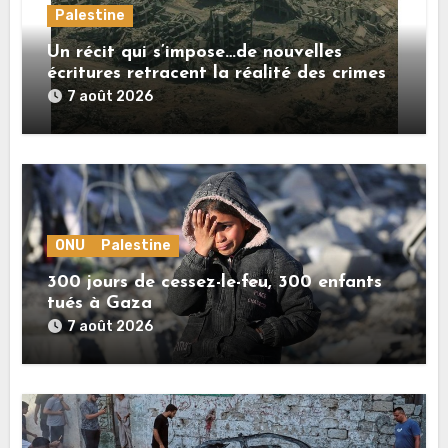
Palestine
Un récit qui s’impose…de nouvelles
écritures retracent la réalité des crimes
sionistes à Gaza
7 août 2026
ONU
Palestine
300 jours de cessez-le-feu, 300 enfants
tués à Gaza
7 août 2026