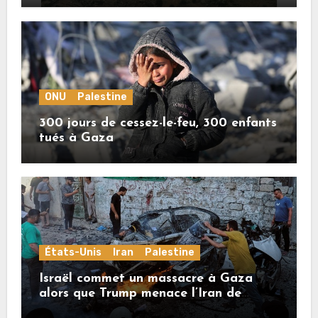
ONU
Palestine
300 jours de cessez-le-feu, 300 enfants
tués à Gaza
États-Unis
Iran
Palestine
Israël commet un massacre à Gaza
alors que Trump menace l’Iran de
«décapitation»