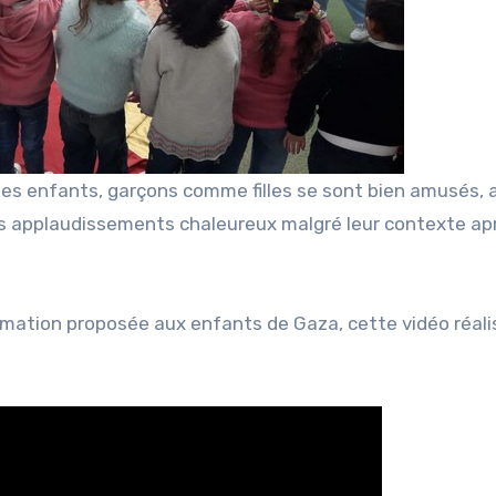
les enfants, garçons comme filles se sont bien amusés, 
 applaudissements chaleureux malgré leur contexte apr
nimation proposée aux enfants de Gaza, cette vidéo réali