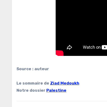
Source : auteur
Le sommaire de
Ziad Medoukh
Notre dossier
Palestine