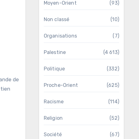
Moyen-Orient
(93)
Non classé
(10)
Organisations
(7)
Palestine
(4 613)
Politique
(332)
Proche-Orient
(625)
utien
Racisme
(114)
Religion
(52)
Société
(67)