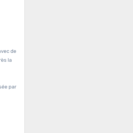
avec de
ès la
sée par