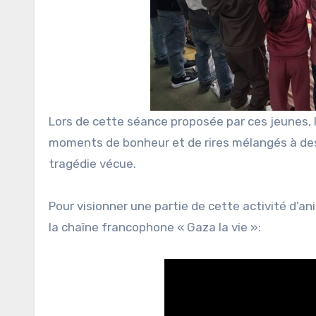
Lors de cette séance proposée par ces jeunes, 
moments de bonheur et de rires mélangés à des
tragédie vécue.
Pour visionner une partie de cette activité d’a
la chaîne francophone « Gaza la vie »: