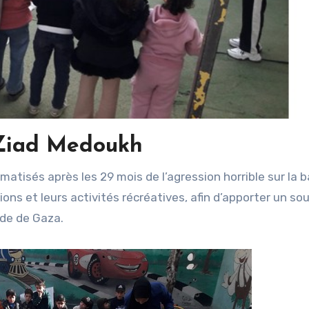
Ziad Medoukh
ns et leurs activités récréatives, afin d’apporter un so
de de Gaza.