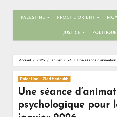
PALESTINE
PROCHE-ORIENT
MOY
JUSTICE
POLITIQU
Accueil
2026
janvier
24
Une séance d’animation 
Palestine
Ziad Medoukh
Une séance d’animati
psychologique pour l