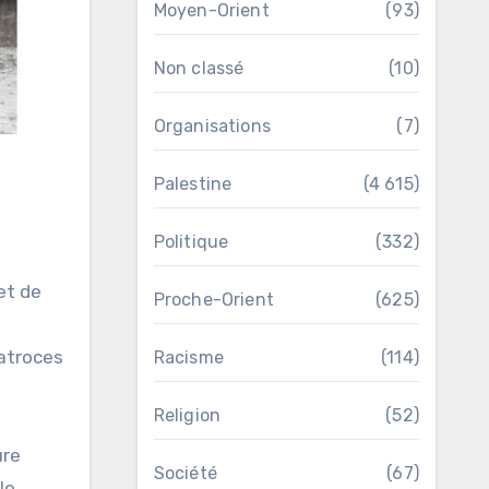
Moyen-Orient
(93)
Non classé
(10)
Organisations
(7)
Palestine
(4 615)
Politique
(332)
et de
Proche-Orient
(625)
 atroces
Racisme
(114)
Religion
(52)
ure
Société
(67)
le