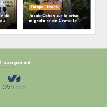
Europe
Maroc
be de
Jacob Cohen sur la crise
feu
migratoire de Ceuta: le
onore
régime marocain a perdu
une bonne part de sa
crédibilité vis-à-vis de
l’Union européenne
Hébergement