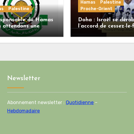
Hamas
Palestine
as
Palestine
Proche-Orient
esponsable du Hamas
Doha : Israël se déro
s attendons une
l’accord de cessez-le-
se officielle de
alors que le Hamas h
enov concernant la
ses engagements
le de route de la
ième phase de
ord
Newsletter
Abonnement newsletter :
Quotidienne
–
Hebdomadaire