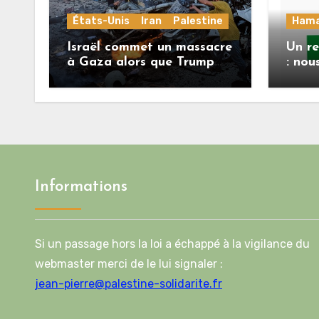
États-Unis
Iran
Palestine
Ham
Israël commet un massacre
Un r
à Gaza alors que Trump
: nou
menace l’Iran de
répon
«décapitation»
Mlad
feuil
deux
l’acc
Informations
Si un passage hors la loi a échappé à la vigilance du
webmaster merci de le lui signaler :
jean-pierre@palestine-solidarite.fr