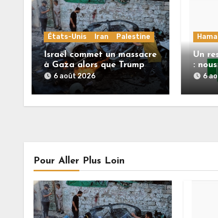
États-Unis
Iran
Palestine
Hama
Israël commet un massacre
Un re
à Gaza alors que Trump
: nou
menace l’Iran de
répons
6 août 2026
6 a
«décapitation»
Mlade
feuill
deuxi
l’acco
Pour Aller Plus Loin