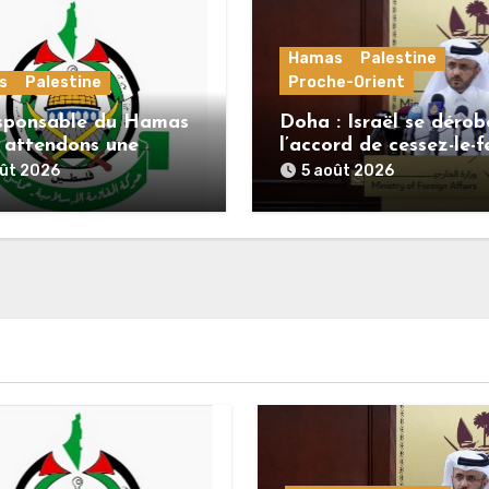
Hamas
Palestine
s
Palestine
Proche-Orient
sponsable du Hamas
Doha : Israël se dérob
s attendons une
l’accord de cessez-le-f
e officielle de
alors que le Hamas h
oût 2026
5 août 2026
nov concernant la
ses engagements
e de route de la
ème phase de
rd