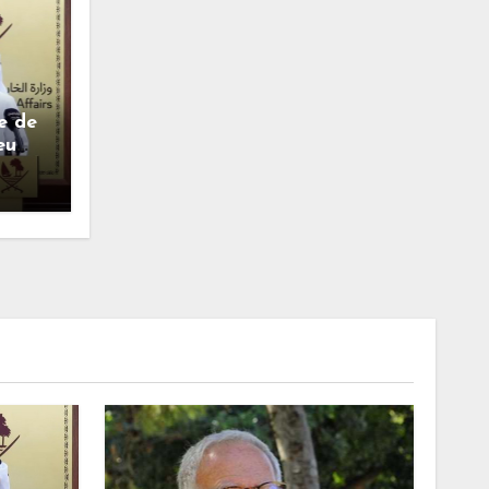
e de
eu
onore