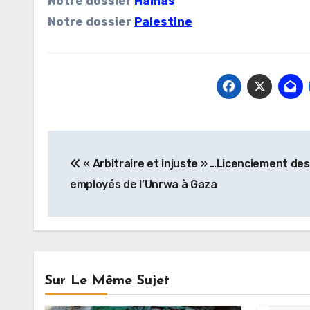
Notre dossier
Hamas
Notre dossier
Palestine
Navigation
« Arbitraire et injuste » …Licenciement des
de
employés de l’Unrwa à Gaza
l’article
Sur Le Même Sujet