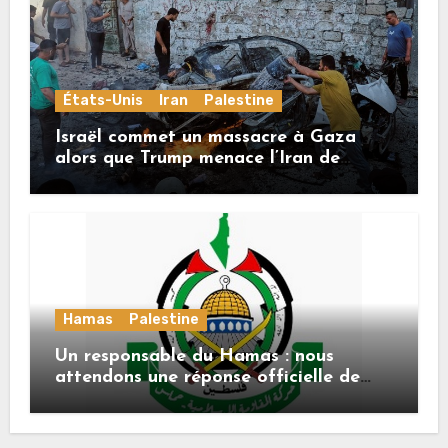
États-Unis
Iran
Palestine
Israël commet un massacre à Gaza
alors que Trump menace l’Iran de
«décapitation»
Hamas
Palestine
Un responsable du Hamas : nous
attendons une réponse officielle de
Mladenov concernant la feuille de
route de la deuxième phase de l’accord