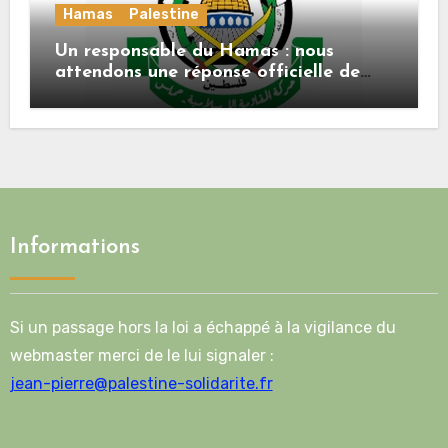
Hamas
Palestine
Un responsable du Hamas : nous
attendons une réponse officielle de
Mladenov concernant la feuille de
route de la deuxième phase de l’accord
Informations
Si un passage hors la loi a échappé à la vigilance du
webmaster merci de le lui signaler :
jean-pierre@palestine-solidarite.fr