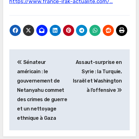
https://www.france-irak-actualite.com/…
Navigation
Sénateur
Assaut-surprise en
de
américain : le
Syrie : la Turquie,
l’article
gouvernement de
Israël et Washington
Netanyahu commet
à l’offensive
des crimes de guerre
et un nettoyage
ethnique à Gaza