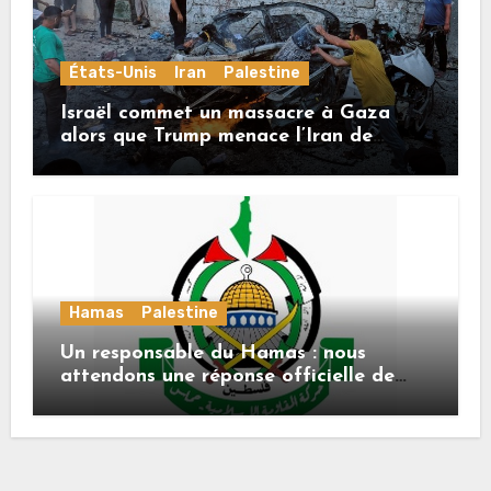
États-Unis
Iran
Palestine
Israël commet un massacre à Gaza
alors que Trump menace l’Iran de
«décapitation»
Hamas
Palestine
Un responsable du Hamas : nous
attendons une réponse officielle de
Mladenov concernant la feuille de
route de la deuxième phase de l’accord