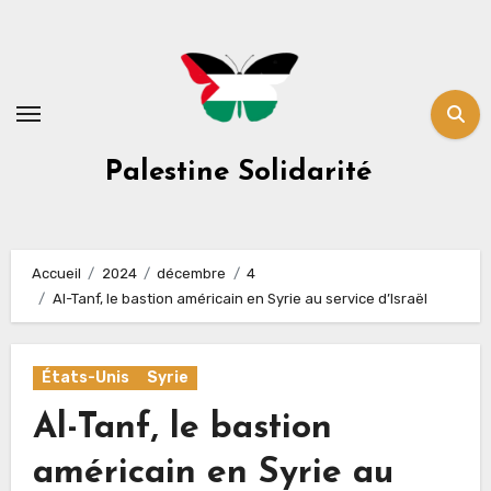
Skip
to
content
Palestine Solidarité
Accueil
2024
décembre
4
Al-Tanf, le bastion américain en Syrie au service d’Israël
États-Unis
Syrie
Al-Tanf, le bastion
américain en Syrie au