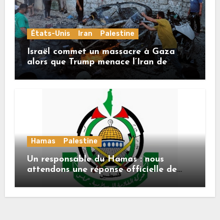
États-Unis
Iran
Palestine
Israël commet un massacre à Gaza
alors que Trump menace l’Iran de
«décapitation»
Hamas
Palestine
Un responsable du Hamas : nous
attendons une réponse officielle de
Mladenov concernant la feuille de
route de la deuxième phase de l’accord