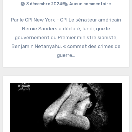
3 décembre 2024
Aucun commentaire
Par le CPI New York – CPI Le sénateur américain
Bernie Sanders a déclaré, lundi, que le
gouvernement du Premier ministre sioniste,
Benjamin Netanyahu, « commet des crimes de
guerre…