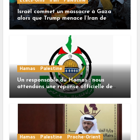
États-Unis
Iran
Palestine
Israël commet un massacre à Gaza
alors que Trump menace l’Iran de
«décapitation»
Hamas
Palestine
Un responsable du Hamas : nous
attendons une réponse officielle de
Mladenov concernant la feuille de
route de la deuxième phase de l’accord
Hamas
Palestine
Proche-Orient