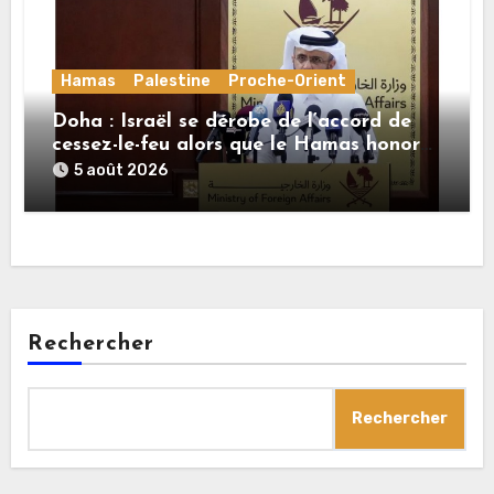
Hamas
Palestine
Proche-Orient
Doha : Israël se dérobe de l’accord de
cessez-le-feu alors que le Hamas honore
ses engagements
5 août 2026
Rechercher
Rechercher