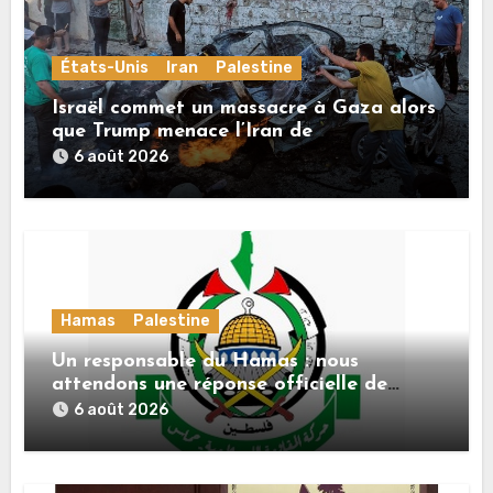
États-Unis
Iran
Palestine
Israël commet un massacre à Gaza alors
que Trump menace l’Iran de
«décapitation»
6 août 2026
Hamas
Palestine
Un responsable du Hamas : nous
attendons une réponse officielle de
Mladenov concernant la feuille de route
6 août 2026
de la deuxième phase de l’accord