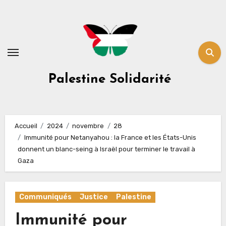
Skip
to
content
Palestine Solidarité
Accueil
2024
novembre
28
Immunité pour Netanyahou : la France et les États-Unis
donnent un blanc-seing à Israël pour terminer le travail à
Gaza
Communiqués
Justice
Palestine
Immunité pour