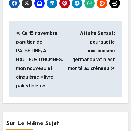
Navigation
Ce 15 novembre,
Affaire Sansal :
de
parution de
pourquoi le
l’article
PALESTINE, A
microcosme
HAUTEUR D’HOMMES,
germanopratin est
mon nouveau et
monté au créneau
cinquième « livre
palestinien »
Sur Le Même Sujet