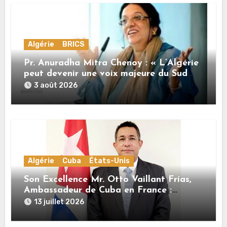
Algérie
BRICS
Pr. Anuradha Mitra Chenoy : « L’Algérie
peut devenir une voix majeure du Sud
Global »
3 août 2026
Algérie
Cuba
États-Unis
Son Excellence Mr. Otto Vaillant Frías,
Ambassadeur de Cuba en France :
« Cuba et l’Algérie sont unies par une
13 juillet 2026
histoire commune de lutte pour
l’indépendance, la dignité et la justice