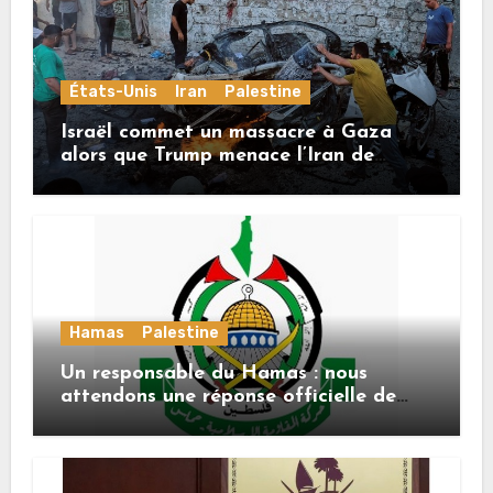
États-Unis
Iran
Palestine
Israël commet un massacre à Gaza
alors que Trump menace l’Iran de
«décapitation»
Hamas
Palestine
Un responsable du Hamas : nous
attendons une réponse officielle de
Mladenov concernant la feuille de
route de la deuxième phase de l’accord