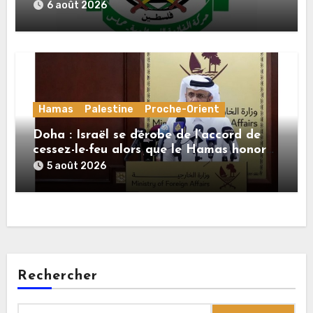
Mladenov concernant la feuille de route
6 août 2026
de la deuxième phase de l’accord
Hamas
Palestine
Proche-Orient
Doha : Israël se dérobe de l’accord de
cessez-le-feu alors que le Hamas honore
ses engagements
5 août 2026
Rechercher