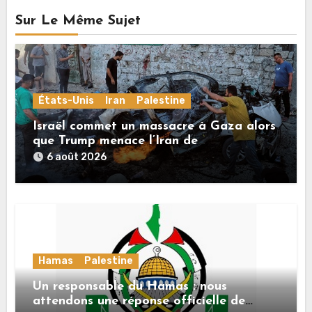
Sur Le Même Sujet
États-Unis
Iran
Palestine
Israël commet un massacre à Gaza alors
que Trump menace l’Iran de
«décapitation»
6 août 2026
Hamas
Palestine
Un responsable du Hamas : nous
attendons une réponse officielle de