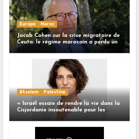
Europe
Maroc
Jacob Cohen sur la crise migratoire de
Ceuta: le régime marocain a perdu une
bonne part de sa crédibilité vis-à-vis
de l’Union européenne
Btselem
Palestine
« Israël essaie de rendre la vie dans la
Cisjordanie insoutenable pour les
Palestiniens. »