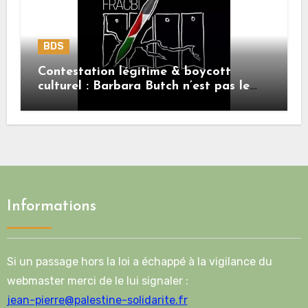
BDS
Contestation légitime & boycott
culturel : Barbara Butch n’est pas le
sujet.
Informations
Si un passage hors la loi a échappé à la vigilance du
webmaster merci de le lui signaler :
jean-pierre@palestine-solidarite.fr