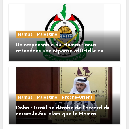
Hamas
Palestine
Un responsable du Hamas : nous
attendons une réponse officielle de
Mladenov concernant la feuille de
route de la deuxième phase de l’accord
Hamas
Palestine
Proche-Orient
Doha : Israël se dérobe de l’accord de
cessez-le-feu alors que le Hamas
honore ses engagements