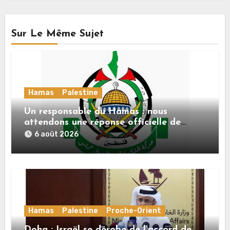
Sur Le Même Sujet
Hamas
Palestine
Un responsable du Hamas : nous
attendons une réponse officielle de
Mladenov concernant la feuille de route
6 août 2026
de la deuxième phase de l’accord
Hamas
Palestine
Proche-Orient
Doha : Israël se dérobe de l’accord de