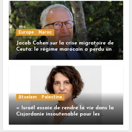
Europe
Maroc
Jacob Cohen sur la crise migratoire de
Ceuta: le régime marocain a perdu une
bonne part de sa crédibilité vis-à-vis
de l’Union européenne
Btselem
Palestine
« Israël essaie de rendre la vie dans la
Cisjordanie insoutenable pour les
Palestiniens. »