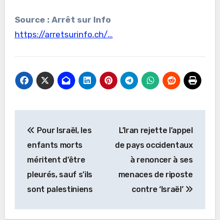
Source : Arrêt sur Info
https://arretsurinfo.ch/…
Navigation
Pour Israël, les
L’Iran rejette l’appel
de
enfants morts
de pays occidentaux
l’article
méritent d’être
à renoncer à ses
pleurés, sauf s’ils
menaces de riposte
sont palestiniens
contre ‘Israël’