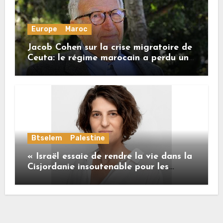
Europe
Maroc
Jacob Cohen sur la crise migratoire de
Ceuta: le régime marocain a perdu une
bonne part de sa crédibilité vis-à-vis
de l’Union européenne
Btselem
Palestine
« Israël essaie de rendre la vie dans la
Cisjordanie insoutenable pour les
Palestiniens. »