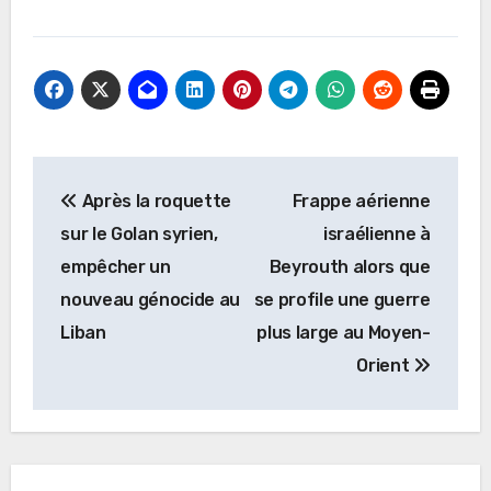
Navigation
Après la roquette
Frappe aérienne
de
sur le Golan syrien,
israélienne à
l’article
empêcher un
Beyrouth alors que
nouveau génocide au
se profile une guerre
Liban
plus large au Moyen-
Orient