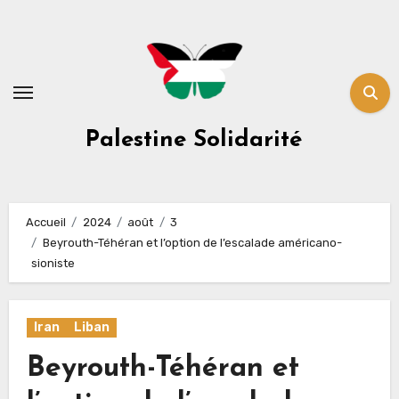
Skip
to
content
Palestine Solidarité
Accueil
2024
août
3
Beyrouth-Téhéran et l’option de l’escalade américano-
sioniste
Iran
Liban
Beyrouth-Téhéran et