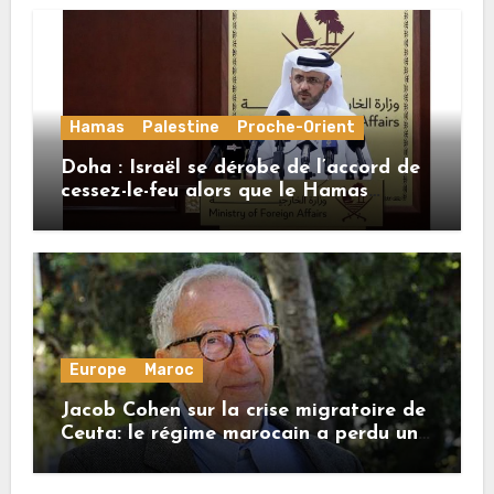
Hamas
Palestine
Proche-Orient
Doha : Israël se dérobe de l’accord de
cessez-le-feu alors que le Hamas
honore ses engagements
Europe
Maroc
Jacob Cohen sur la crise migratoire de
Ceuta: le régime marocain a perdu une
bonne part de sa crédibilité vis-à-vis
de l’Union européenne