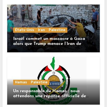
États-Unis
Iran
Palestine
Israël commet un massacre à Gaza
alors que Trump menace l’Iran de
«décapitation»
Hamas
Palestine
Un responsable du Hamas : nous
attendons une réponse officielle de
Mladenov concernant la feuille de
route de la deuxième phase de l’accord