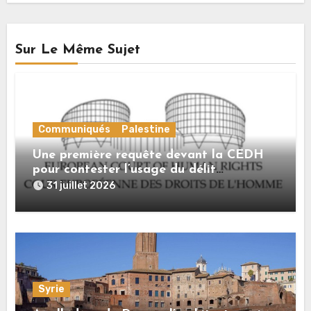
Sur Le Même Sujet
Communiqués
Palestine
Une première requête devant la CEDH
pour contester l’usage du délit
d’« apologie du terrorisme » contre les
31 juillet 2026
expressions de solidarité avec la
Palestine
Syrie