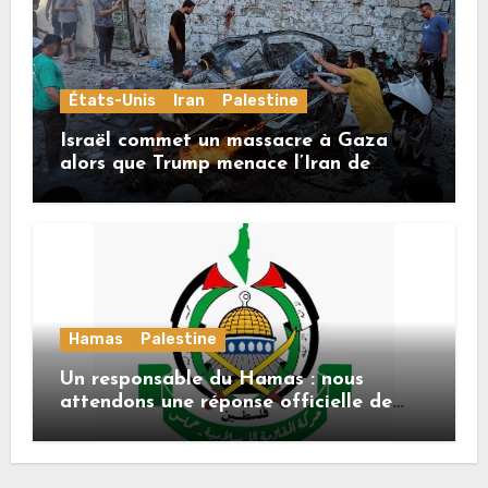
États-Unis
Iran
Palestine
Israël commet un massacre à Gaza
alors que Trump menace l’Iran de
«décapitation»
Hamas
Palestine
Un responsable du Hamas : nous
attendons une réponse officielle de
Mladenov concernant la feuille de
route de la deuxième phase de l’accord