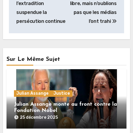
de
l’extradition
libre, mais n’oublions
l’article
suspendue la
pas que les médias
persécution continue
l’ont trahi
Sur Le Même Sujet
Julian Assange
Justice
Julian Assange monte au front contre la
Fondation Nobel
25 décembre 2025