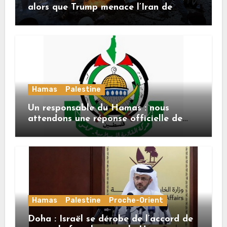
alors que Trump menace l’Iran de
«décapitation»
Hamas
Palestine
Un responsable du Hamas : nous
attendons une réponse officielle de
Mladenov concernant la feuille de
route de la deuxième phase de l’accord
Hamas
Palestine
Proche-Orient
Doha : Israël se dérobe de l’accord de