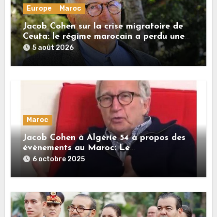
Europe
Maroc
Jacob Cohen sur la crise migratoire de
Ceuta: le régime marocain a perdu une
bonne part de sa crédibilité vis-à-vis de
5 août 2026
l’Union européenne
Maroc
Jacob Cohen à Algérie 54 à propos des
évènements au Maroc: Le
mécontentement est profond au sein de
6 octobre 2025
la jeunesse