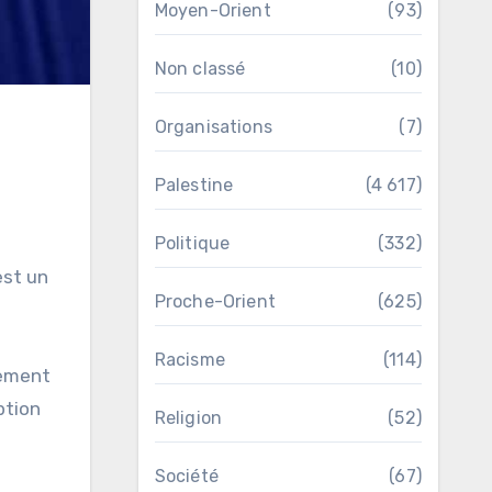
Moyen-Orient
(93)
Non classé
(10)
Organisations
(7)
Palestine
(4 617)
Politique
(332)
est un
Proche-Orient
(625)
Racisme
(114)
rement
ption
Religion
(52)
Société
(67)