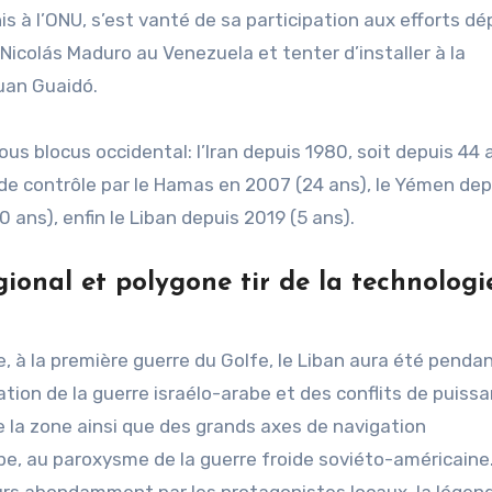
 à l’ONU, s’est vanté de sa participation aux efforts dé
icolás Maduro au Venezuela et tenter d’installer à la
uan Guaidó.
us blocus occidental: l’Iran depuis 1980, soit depuis 44 a
e de contrôle par le Hamas en 2007 (24 ans), le Yémen dep
 ans), enfin le Liban depuis 2019 (5 ans).
gional et polygone tir de la technologi
e, à la première guerre du Golfe, le Liban aura été penda
xation de la guerre israélo-arabe et des conflits de puiss
e la zone ainsi que des grands axes de navigation
ope, au paroxysme de la guerre froide soviéto-américaine
leurs abondamment par les protagonistes locaux, la légen