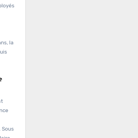
ployés
ns, la
uis
e
nt
ance
. Sous
daire