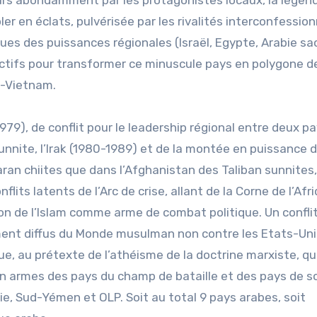
er en éclats, pulvérisée par les rivalités interconfession
ues des puissances régionales (Israël, Egypte, Arabie sa
spectifs pour transformer ce minuscule pays en polygone de
s-Vietnam.
79), de conflit pour le leadership régional entre deux p
e sunnite, l’Irak (1980-1989) et de la montée en puissance 
an chiites que dans l’Afghanistan des Taliban sunnites,
flits latents de l’Arc de crise, allant de la Corne de l’Afr
tion de l’Islam comme arme de combat politique. Un confli
ment diffus du Monde musulman non contre les Etats-Unis
que, au prétexte de l’athéisme de la doctrine marxiste, q
r en armes des pays du champ de bataille et des pays de s
lie, Sud-Yémen et OLP. Soit au total 9 pays arabes, soit