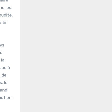
nelles,
oudite,
 tir
ays
du
 la
ique à
t de
, le
uand
outien: