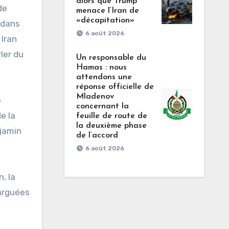
alors que Trump
de
menace l’Iran de
«décapitation»
 dans
6 août 2026
 Iran
ler du
Un responsable du
Hamas : nous
attendons une
réponse officielle de
Mladenov
e
concernant la
e la
feuille de route de
la deuxième phase
njamin
de l’accord
6 août 2026
n, la
larguées