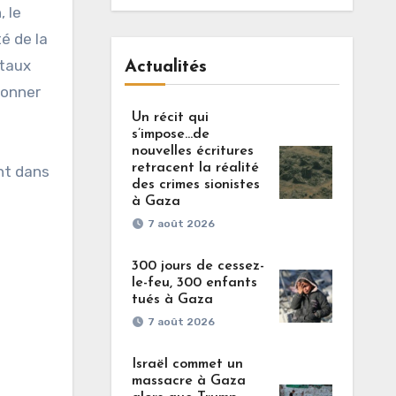
, le
té de la
ntaux
Actualités
donner
Un récit qui
s’impose…de
nouvelles écritures
retracent la réalité
nt dans
des crimes sionistes
à Gaza
7 août 2026
300 jours de cessez-
le-feu, 300 enfants
tués à Gaza
u
7 août 2026
Israël commet un
massacre à Gaza