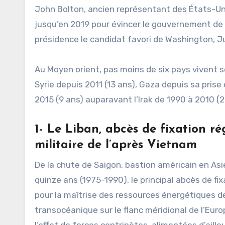
John Bolton, ancien représentant des États-Unis
jusqu’en 2019 pour évincer le gouvernement de N
présidence le candidat favori de Washington, J
Au Moyen orient, pas moins de six pays vivent so
Syrie depuis 2011 (13 ans), Gaza depuis sa pris
2015 (9 ans) auparavant l’Irak de 1990 à 2010 (20
1- Le Liban, abcès de fixation ré
militaire de l’après Vietnam
De la chute de Saigon, bastion américain en Asi
quinze ans (1975-1990), le principal abcès de fi
pour la maîtrise des ressources énergétiques d
transocéanique sur le flanc méridional de l’Eur
l’effet de forces centripètes, alimentées d’ail