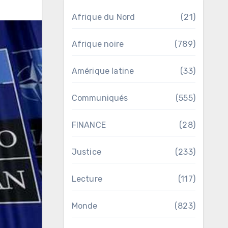
Afrique du Nord
(21)
Afrique noire
(789)
Amérique latine
(33)
Communiqués
(555)
FINANCE
(28)
Justice
(233)
Lecture
(117)
Monde
(823)