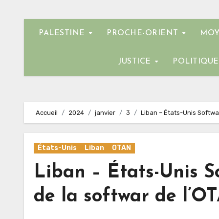
PALESTINE
PROCHE-ORIENT
MOY
JUSTICE
POLITIQU
Accueil
2024
janvier
3
Liban – États-Unis Softwar
États-Unis
Liban
OTAN
Liban – États-Unis So
de la softwar de l’O