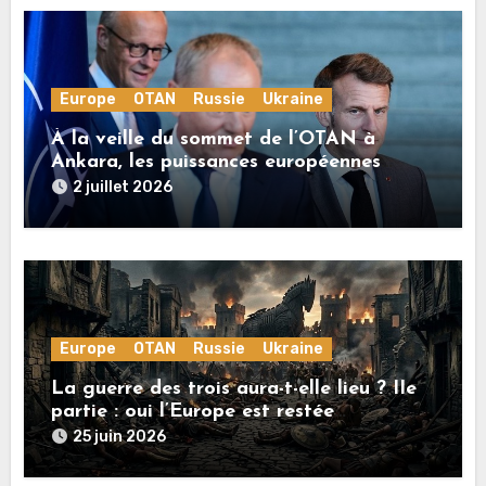
Europe
OTAN
Russie
Ukraine
À la veille du sommet de l’OTAN à
Ankara, les puissances européennes
poussent la guerre en Ukraine vers un
2 juillet 2026
conflit direct avec la Russie
Europe
OTAN
Russie
Ukraine
La guerre des trois aura-t-elle lieu ? IIe
partie : oui l’Europe est restée
rationnelle !
25 juin 2026