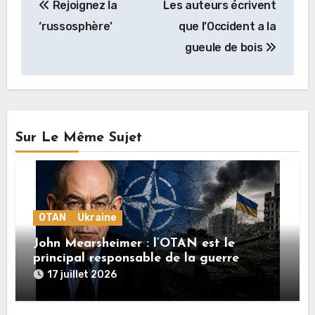
Rejoignez la
Les auteurs écrivent
de
‘russosphère’
que l’Occident a la
l’article
gueule de bois
Sur Le Même Sujet
OTAN
Ukraine
John Mearsheimer : l’OTAN est le
principal responsable de la guerre
en Ukraine
17 juillet 2026