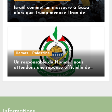
Israël commet un massacre à Gaza
alors que Trump menace l’Iran de
«décapitation»
Hamas
Palestine
Un responsable du Hamas : nous
attendons une réponse officielle de
Mladenov concernant la feuille de
route de la deuxième phase de l’accord
Informations