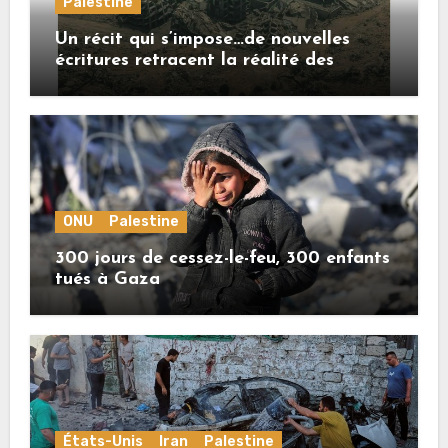
Palestine
Un récit qui s’impose…de nouvelles
écritures retracent la réalité des
crimes sionistes à Gaza
ONU
Palestine
300 jours de cessez-le-feu, 300 enfants
tués à Gaza
États-Unis
Iran
Palestine