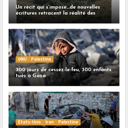
Un récit qui s’impose…de nouvelles
écritures retracent la réalité des
crimes sionistes à Gaza
ONU
Palestine
300 jours de cessez-le-feu, 300 enfants
tués à Gaza
États-Unis
Iran
Palestine