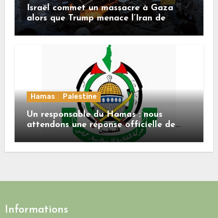
Israël commet un massacre à Gaza
alors que Trump menace l’Iran de
«décapitation»
Hamas
Palestine
Un responsable du Hamas : nous
attendons une réponse officielle de
Mladenov concernant la feuille de
route de la deuxième phase de l’accord
Informations