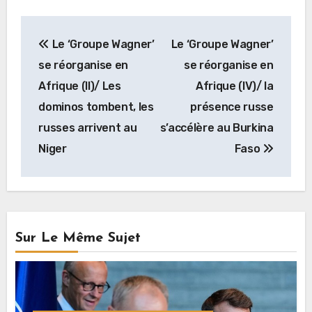
Navigation
Le ‘Groupe Wagner’
Le ‘Groupe Wagner’
de
se réorganise en
se réorganise en
l’article
Afrique (II)/ Les
Afrique (IV)/ la
dominos tombent, les
présence russe
russes arrivent au
s’accélère au Burkina
Niger
Faso
Sur Le Même Sujet