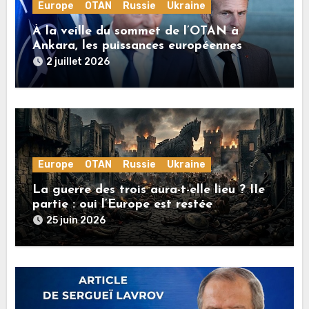
Europe
OTAN
Russie
Ukraine
À la veille du sommet de l’OTAN à
Ankara, les puissances européennes
poussent la guerre en Ukraine vers un
2 juillet 2026
conflit direct avec la Russie
Europe
OTAN
Russie
Ukraine
La guerre des trois aura-t-elle lieu ? IIe
partie : oui l’Europe est restée
rationnelle !
25 juin 2026