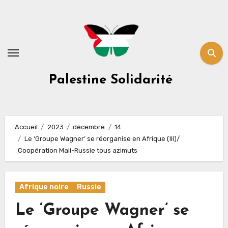
Skip
to
content
Palestine Solidarité
Accueil
2023
décembre
14
Le ‘Groupe Wagner’ se réorganise en Afrique (III)/
Coopération Mali-Russie tous azimuts
Afrique noire
Russie
Le ‘Groupe Wagner’ se