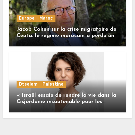
Europe
Maroc
Jacob Cohen sur la crise migratoire de
Ceuta: le régime marocain a perdu une
bonne part de sa crédibilité vis-à-vis
de l’Union européenne
Btselem
Palestine
« Israël essaie de rendre la vie dans la
Cisjordanie insoutenable pour les
Palestiniens. »