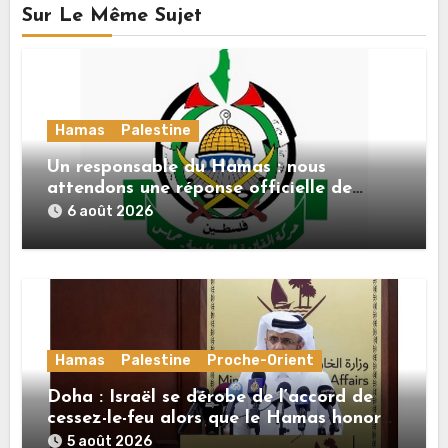
Sur Le Même Sujet
Hamas
Palestine
Un responsable du Hamas : nous
attendons une réponse officielle de
Mladenov concernant la feuille de route
6 août 2026
de la deuxième phase de l’accord
Hamas
Palestine
Proche-Orient
Doha : Israël se dérobe de l’accord de
cessez-le-feu alors que le Hamas honore
ses engagements
5 août 2026