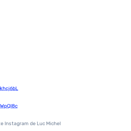
khcj6bL
hWpQl8c
te Instagram de Luc Michel