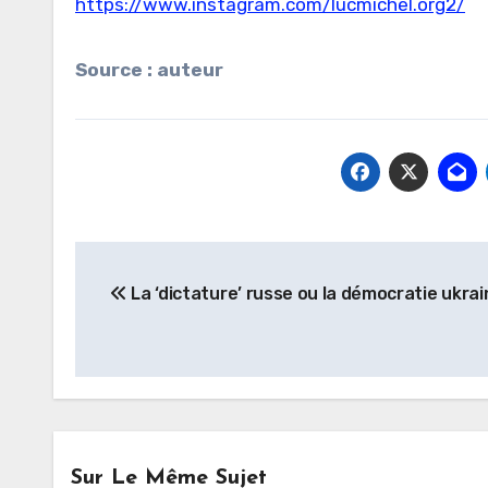
https://www.instagram.com/lucmichel.org2/
Source : auteur
Navigation
La ‘dictature’ russe ou la démocratie ukrai
de
l’article
Sur Le Même Sujet