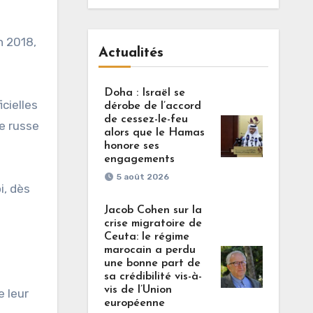
n 2018,
Actualités
Doha : Israël se
icielles
dérobe de l’accord
de cessez-le-feu
ue russe
alors que le Hamas
honore ses
engagements
5 août 2026
i, dès
Jacob Cohen sur la
crise migratoire de
Ceuta: le régime
marocain a perdu
une bonne part de
sa crédibilité vis-à-
vis de l’Union
e leur
européenne