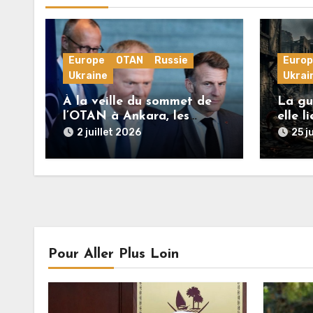
Europe
OTAN
Russie
Euro
Ukraine
Ukrai
À la veille du sommet de
La gue
l’OTAN à Ankara, les
elle l
puissances européennes
l’Euro
2 juillet 2026
25 j
poussent la guerre en
ration
Ukraine vers un conflit
direct avec la Russie
Pour Aller Plus Loin