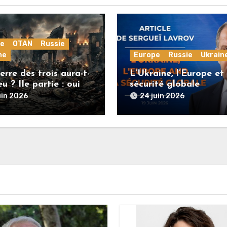
pe
OTAN
Russie
ne
Europe
Russie
Ukrain
rre des trois aura-t-
L’Ukraine, l’Europe et 
ieu ? IIe partie : oui
sécurité globale
pe est restée
uin 2026
24 juin 2026
nelle !