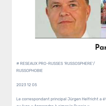
Pa
# RESEAUX PRO-RUSSES ‘RUSSOSPHERE’/
RUSSOPHOBIE
2023 12 05
Le correspondant principal Jürgen Helfricht a ét
au livre « Apprendre à aimer la Russie ».