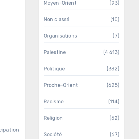
Moyen-Orient
(93)
Non classé
(10)
Organisations
(7)
Palestine
(4 613)
Politique
(332)
Proche-Orient
(625)
Racisme
(114)
Religion
(52)
cipation
Société
(67)