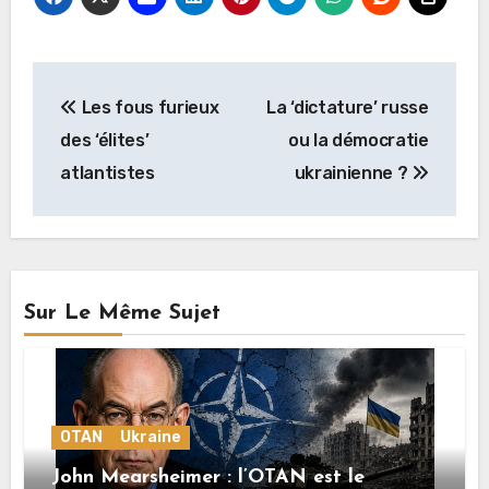
Navigation
Les fous furieux
La ‘dictature’ russe
de
des ‘élites’
ou la démocratie
l’article
atlantistes
ukrainienne ?
Sur Le Même Sujet
OTAN
Ukraine
John Mearsheimer : l’OTAN est le