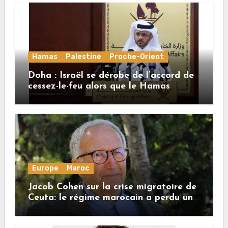
Hamas
Palestine
Proche-Orient
Doha : Israël se dérobe de l’accord de
cessez-le-feu alors que le Hamas
honore ses engagements
Europe
Maroc
Jacob Cohen sur la crise migratoire de
Ceuta: le régime marocain a perdu une
bonne part de sa crédibilité vis-à-vis
de l’Union européenne