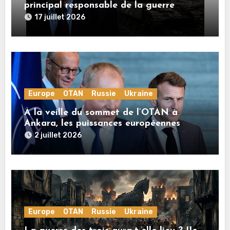
principal responsable de la guerre
en Ukraine
17 juillet 2026
Europe
OTAN
Russie
Ukraine
À la veille du sommet de l’OTAN à
Ankara, les puissances européennes
poussent la guerre en Ukraine vers un
2 juillet 2026
conflit direct avec la Russie
Europe
OTAN
Russie
Ukraine