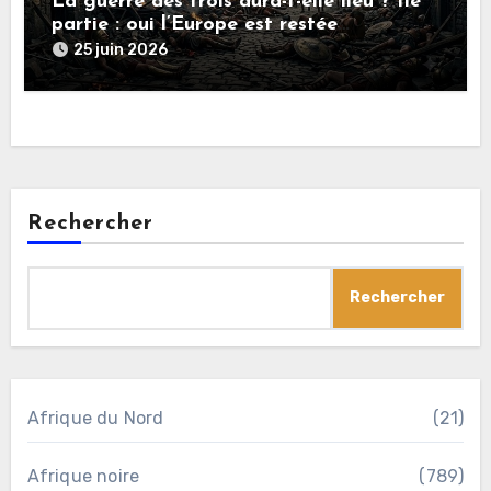
La guerre des trois aura-t-elle lieu ? IIe
partie : oui l’Europe est restée
rationnelle !
25 juin 2026
Rechercher
Rechercher
Afrique du Nord
(21)
Afrique noire
(789)