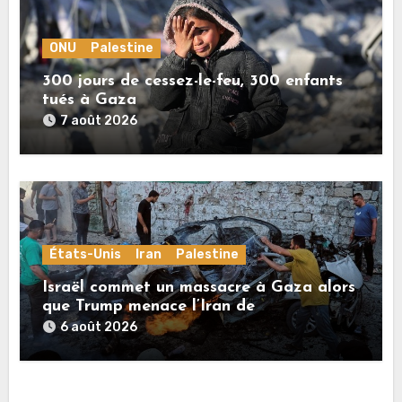
ONU
Palestine
300 jours de cessez-le-feu, 300 enfants
tués à Gaza
7 août 2026
États-Unis
Iran
Palestine
Israël commet un massacre à Gaza alors
que Trump menace l’Iran de
«décapitation»
6 août 2026