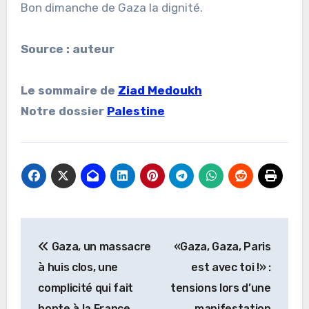
Bon dimanche de Gaza la dignité.
Source : auteur
Le sommaire de
Ziad Medoukh
Notre dossier
Palestine
Navigation
Gaza, un massacre
«Gaza, Gaza, Paris
de
à huis clos, une
est avec toi !» :
l’article
complicité qui fait
tensions lors d’une
honte à la France
manifestation