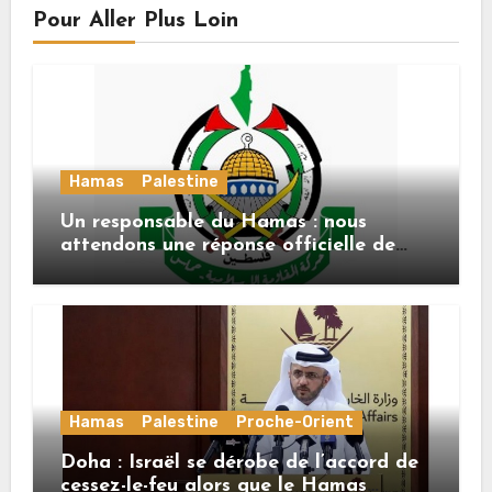
Pour Aller Plus Loin
Hamas
Palestine
Un responsable du Hamas : nous
attendons une réponse officielle de
Mladenov concernant la feuille de
route de la deuxième phase de l’accord
Hamas
Palestine
Proche-Orient
Doha : Israël se dérobe de l’accord de
cessez-le-feu alors que le Hamas