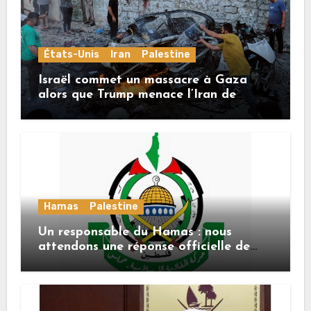
États-Unis
Iran
Palestine
Israël commet un massacre à Gaza
alors que Trump menace l’Iran de
«décapitation»
Hamas
Palestine
Un responsable du Hamas : nous
attendons une réponse officielle de
Mladenov concernant la feuille de
route de la deuxième phase de l’accord