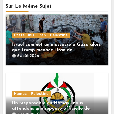
Sur Le Même Sujet
États-Unis
Iran
Palestine
Israël commet un massacre à Gaza alors
que Trump menace l’Iran de
«décapitation»
6 août 2026
Hamas
Palestine
Un responsable du Hamas : nous
attendons une réponse officielle de
Mladenov concernant la feuille de route