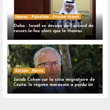
Hamas
Palestine
Proche-Orient
Doha : Israël se dérobe de l’accord de
cessez-le-feu alors que le Hamas
honore ses engagements
Europe
Maroc
Jacob Cohen sur la crise migratoire de
Ceuta: le régime marocain a perdu une
bonne part de sa crédibilité vis-à-vis
de l’Union européenne