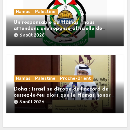
Hamas
Palestine
Un responsable du Hamas : nous
attendons une réponse officielle de
Mladenov concernant la feuille de route
6 août 2026
de la deuxième phase de l’accord
Hamas
Palestine
Proche-Orient
Doha : Israël se dérobe de l’accord de
cessez-le-feu alors que le Hamas honore
ses engagements
5 août 2026