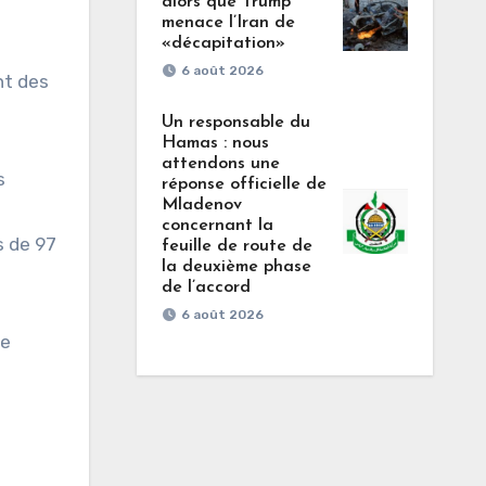
alors que Trump
menace l’Iran de
«décapitation»
6 août 2026
nt des
Un responsable du
Hamas : nous
attendons une
s
réponse officielle de
Mladenov
concernant la
s de 97
feuille de route de
la deuxième phase
de l’accord
6 août 2026
se