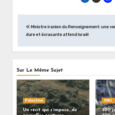
Navigation
Ministre iranien du Renseignement: une v
de
dure et écrasante attend Israël
l’article
Sur Le Même Sujet
Palestine
ONU
Un récit qui s’impose…de
300 jo