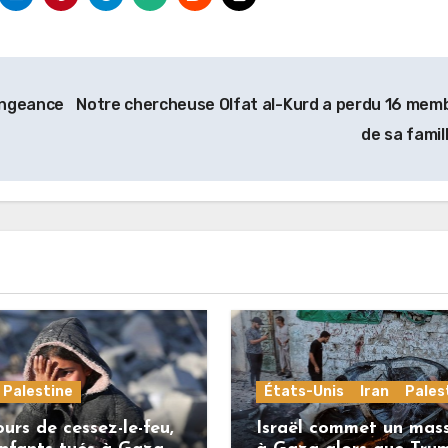
engeance
Notre chercheuse Olfat al-Kurd a perdu 16 mem
de sa famil
Palestine
États-Unis
Iran
Pales
urs de cessez-le-feu,
Israël commet un mas