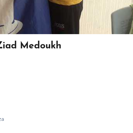
Ziad Medoukh
za