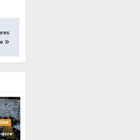
bres
le
tine
sacre